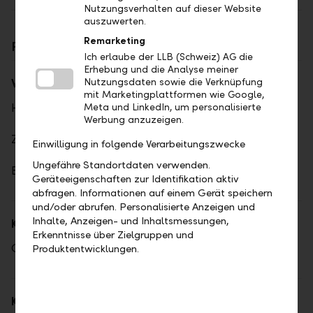
Nutzungsverhalten auf dieser Website
auszuwerten.
Remarketing
Finanzieren
Ich erlaube der LLB (Schweiz) AG die
Erhebung und die Analyse meiner
Wohnbau & Hypotheken
Nutzungsdaten sowie die Verknüpfung
mit Marketingplattformen wie Google,
Hypotheken
Meta und LinkedIn, um personalisierte
Werbung anzuzeigen.
Zinssätze Hypotheken
Einwilligung in folgende Verarbeitungszwecke
Ungefähre Standortdaten verwenden.
Baukredit
Geräteeigenschaften zur Identifikation aktiv
abfragen. Informationen auf einem Gerät speichern
und/oder abrufen. Personalisierte Anzeigen und
Inhalte, Anzeigen- und Inhaltsmessungen,
Kredite
Erkenntnisse über Zielgruppen und
Gedeckter Kredit
Produktentwicklungen.
Kauf- und Mietobjekte