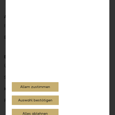
Aktionariat
Im Überblick
Berichte
Engagement
Übersicht
Sport
Allem zustimmen
Kultur
Familie
Auswahl bestätigen
Alles ablehnen