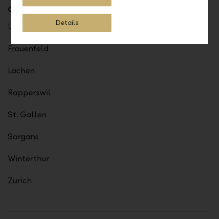
Geschäftsstellen
Details
Uznach
Frauenfeld
Lachen
Rapperswil
St. Gallen
Sargans
Winterthur
Zürich