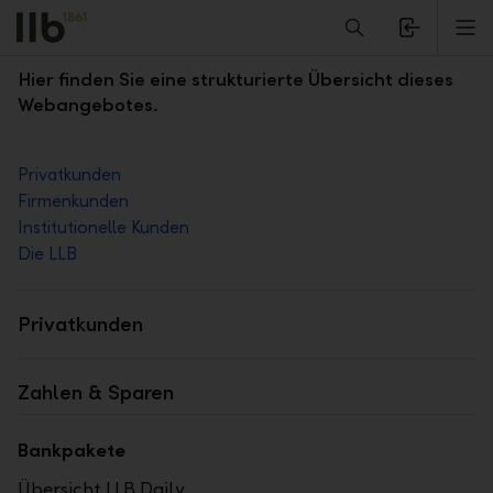
Alerts.Headline
M
Sitemap
Hier finden Sie eine strukturierte Übersicht dieses
Webangebotes.
Privatkunden
Firmenkunden
Institutionelle Kunden
Die LLB
Privatkunden
Zahlen & Sparen
Bankpakete
Übersicht LLB Daily