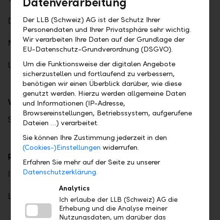
Datenverarbeitung
Der LLB (Schweiz) AG ist der Schutz Ihrer
Devisengeschäfte
Personendaten und Ihrer Privatsphäre sehr wichtig.
Wir verarbeiten Ihre Daten auf der Grundlage der
Noten- und Devisen und Edelmetallkurse
EU-Datenschutz-Grundverordnung (DSGVO).
Um die Funktionsweise der digitalen Angebote
LLB Festgeld+
sicherzustellen und fortlaufend zu verbessern,
benötigen wir einen Überblick darüber, wie diese
genutzt werden. Hierzu werden allgemeine Daten
Weitere Produkte
und Informationen (IP-Adresse,
Browsereinstellungen, Betriebssystem, aufgerufene
Strukturierte Produkte
Dateien …) verarbeitet.
Sie können Ihre Zustimmung jederzeit in den
(Cookies-)Einstellungen
widerrufen.
Rechner & Tools
Erfahren Sie mehr auf der Seite zu unserer
Datenschutzerklärung.
Investment News
Analytics
LLB Kompass-Rechner
Ich erlaube der LLB (Schweiz) AG die
Erhebung und die Analyse meiner
Nutzungsdaten, um darüber das