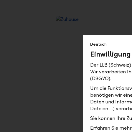
Deutsch
Einwilligung
Der LLB (Schweiz) 
Wir verarbeiten 
Alles übers Wohnen
(DSGVO).
Um die Funktionsw
Können Sie sich Ihr Wunschobjekt
benötigen wir ein
Tragbarkeit aus und was bedeut
Daten und Informa
Dateien …) verarbe
Sie können Ihre Z
Erfahren Sie mehr 