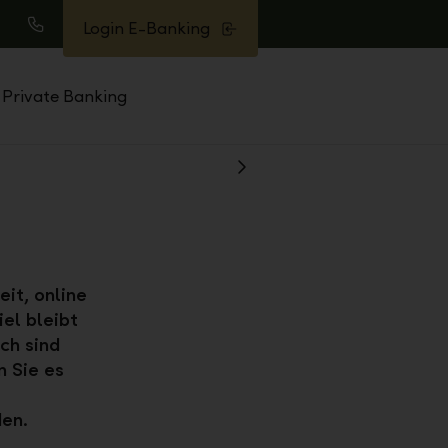
Login E-Banking
uche
Anrufen
Private Banking
Weiter
it, online
iel bleibt
ch sind
n Sie es
den.