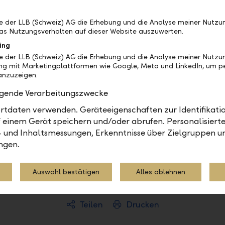
be der LLB (Schweiz) AG die Erhebung und die Analyse meiner Nutz
as Nutzungsverhalten auf dieser Website auszuwerten.
ing
be der LLB (Schweiz) AG die Erhebung und die Analyse meiner Nutzu
ng mit Marketingplattformen wie Google, Meta und LinkedIn, um pe
nzuzeigen.
olgende Verarbeitungszwecke
Alles übers Sparen
tdaten verwenden. Geräteeigenschaften zur Identifikatio
 einem Gerät speichern und/oder abrufen. Personalisiert
mmen und prüfen Sie, was
Wie viel können Sie spar
- und Inhaltsmessungen, Erkenntnisse über Zielgruppen u
nskasse erreichen können.
Sie Ihr Ziel erreichen? Fi
ngen.
Auswahl bestätigen
Alles ablehnen
Teilen
Drucken