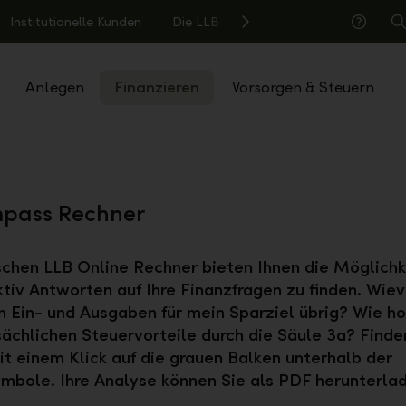
Institutionelle Kunden
Die LLB
S
Hilfe
Anlegen
Finanzieren
Vorsorgen & Steuern
mpass Rechner
schen LLB Online Rechner bieten Ihnen die Möglichke
ktiv Antworten auf Ihre Finanzfragen zu finden. Wiev
 Ein- und Ausgaben für mein Sparziel übrig? Wie ho
ächlichen Steuervorteile durch die Säule 3a? Finde
it einem Klick auf die grauen Balken unterhalb der
mbole. Ihre Analyse können Sie als PDF herunterla