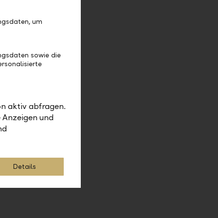
ungsdaten, um
ngsdaten sowie die
rsonalisierte
n aktiv abfragen.
e Anzeigen und
en und wie lange dauert es bis
nd
nden Sie es heraus.
Details