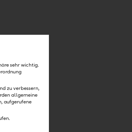
äre sehr wichtig.
erordnung
nd zu verbessern,
rn und deren Veränderung bei
erden allgemeine
kauf in die Pensionskasse.
m, aufgerufene
ufen.