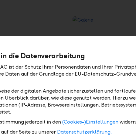
 in die Datenverarbeitung
AG ist der Schutz Ihrer Personendaten und Ihrer Privatsph
Ihre Daten auf der Grundlage der EU-Datenschutz-Grundv
Alles über Steuern
eise der digitalen Angebote sicherzustellen und fortlaufe
 leisten, wie sieht Ihre
Berechnen Sie Ihre Steue
en Überblick darüber, wie diese genutzt werden. Hierzu w
et sie?
Wohnortswechsel oder Ein
tionen (IP-Adresse, Browsereinstellungen, Betriebssyste
itet.
ustimmung jederzeit in den
(Cookies-)Einstellungen
widerr
auf der Seite zu unserer
Datenschutzerklärung.