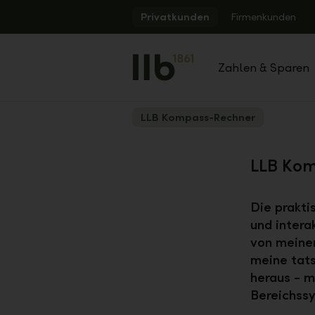
Alerts.Headline
Privatkunden
Firmenkunden
Zahlen & Sparen
LLB Kompass-Rechner
Zurück
LLB Ko
Die prakti
und intera
von meinen
meine tats
heraus - m
Bereichssy