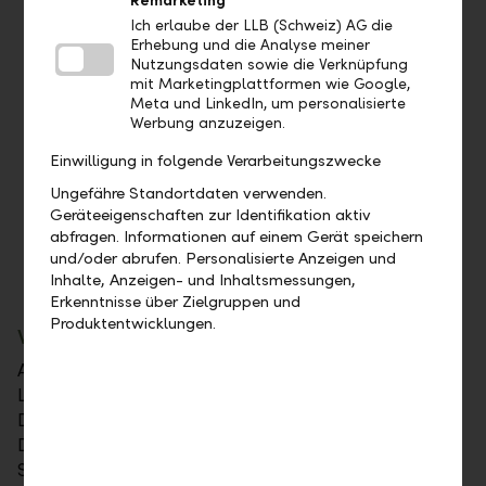
Remarketing
Kursschwankungen. Die Erhaltung des
Ich erlaube der LLB (Schweiz) AG die
investierten Kapitals kann somit nicht
Erhebung und die Analyse meiner
garantiert werden.
Nutzungsdaten sowie die Verknüpfung
Kosten und Gebühren
mit Marketingplattformen wie Google,
Meta und LinkedIn, um personalisierte
Für Investitionen in LLB Comfort oder in LLB
Werbung anzuzeigen.
Fonds können Kosten und Gebühren anfallen.
Weitere Informationen entnehmen Sie bitte
Einwilligung in folgende Verarbeitungszwecke
dem jeweiligen Factsheet /
Ungefähre Standortdaten verwenden.
Basisinformationsblatt.
Geräteeigenschaften zur Identifikation aktiv
abfragen. Informationen auf einem Gerät speichern
Bindung
und/oder abrufen. Personalisierte Anzeigen und
Das LLB Festgeld ist für 12 Monate fest
Inhalte, Anzeigen- und Inhaltsmessungen,
gebunden.
Erkenntnisse über Zielgruppen und
Produktentwicklungen.
Was Sie sonst noch wissen müssen
Abhängig von der gewählten Anlagelösung ist das
LLB Festgeld+ bereits ab CHF 50'000.– abschliessbar.
Das Angebot ist begrenzt auf 1 Mio. CHF pro Kunde.
Diese Anlagelösung ist nicht mit anderen
Sonderkonditionen kombinierbar. Änderungen sind