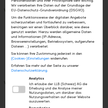
Personendaten und Ihrer Privatsphäre sehr wichtig.
Wir verarbeiten Ihre Daten auf der Grundlage der
Wie profitieren Sie?
EU-Datenschutz-Grundverordnung (DSGVO).
Um die Funktionsweise der digitalen Angebote
Sichern Sie sich attraktive Zinsen
sicherzustellen und fortlaufend zu verbessern,
Profitieren Sie von attraktiven Festgeldzinsen
benötigen wir einen Überblick darüber, wie diese
im Marktvergleich.
genutzt werden. Hierzu werden allgemeine Daten
und Informationen (IP-Adresse,
Nutzen Sie Renditechancen
Browsereinstellungen, Betriebssystem, aufgerufene
Nehmen Sie aktiv an Marktentwicklungen teil
Dateien …) verarbeitet.
und sichern Sie sich die Chance auf
Sie können Ihre Zustimmung jederzeit in den
langfristige Mehrerträge.
(Cookies-)Einstellungen
widerrufen.
Sie haben die Wahl
Erfahren Sie mehr auf der Seite zu unserer
Gemeinsam wählen wir die Anlagelösung, die
Datenschutzerklärung.
zu Ihren Bedürfnissen passt.
Analytics
Was ist zu beachten?
Ich erlaube der LLB (Schweiz) AG die
Erhebung und die Analyse meiner
Kursschwankungen
Nutzungsdaten, um darüber das
Nutzungsverhalten auf dieser Website
Investitionen in LLB Comfort oder LLB Fonds
auszuwerten.
unterliegen marktbedingten