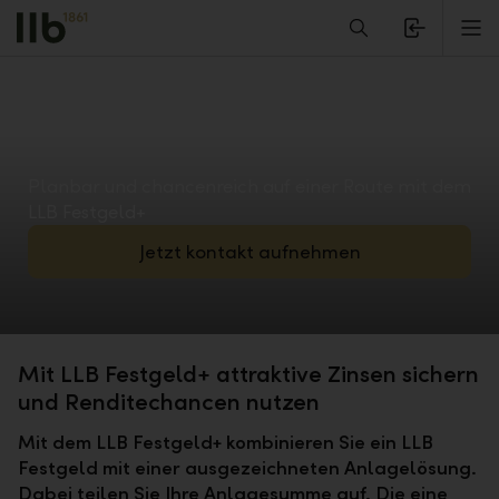
Alerts.Headline
M
Planbar und chancenreich auf einer Route mit dem
LLB Festgeld+
Jetzt kontakt aufnehmen
Mit LLB Festgeld+ attraktive Zinsen sichern
und Renditechancen nutzen
Mit dem LLB Festgeld+ kombinieren Sie ein LLB
Festgeld mit einer ausgezeichneten Anlagelösung.
Dabei teilen Sie Ihre Anlagesumme auf. Die eine