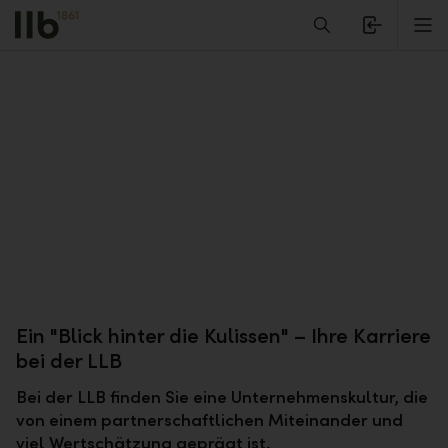
Alerts.Headline
M
Ein "Blick hinter die Kulissen" – Ihre Karriere
bei der LLB
Bei der LLB finden Sie eine Unternehmenskultur, die
von einem partnerschaftlichen Miteinander und
viel Wertschätzung geprägt ist.