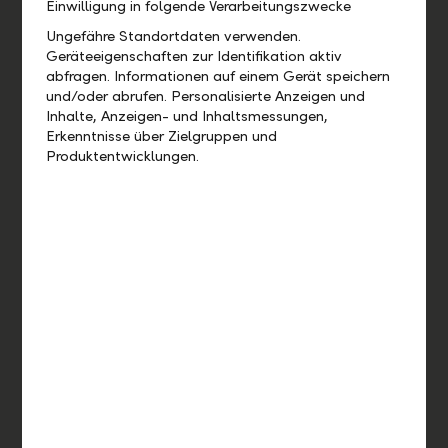
Einwilligung in folgende Verarbeitungszwecke
Ungefähre Standortdaten verwenden.
Geräteeigenschaften zur Identifikation aktiv
abfragen. Informationen auf einem Gerät speichern
und/oder abrufen. Personalisierte Anzeigen und
Inhalte, Anzeigen- und Inhaltsmessungen,
Marc Spirig
Erkenntnisse über Zielgruppen und
Produktentwicklungen.
Leiter Business Management
Zum Video