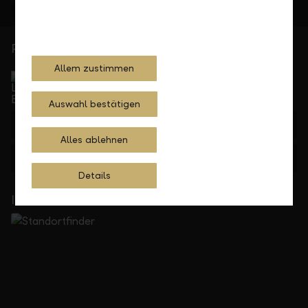
Persönlich für Sie da
Allem zustimmen
Service Direkt
Telefonisch erreichbar von Montag bis Freitag, 08.00
bis 17.30 Uhr
Auswahl bestätigen
+41 55 285 71 11
Alles ablehnen
Feedback
Anfrage
Details
In Ihrer Nähe