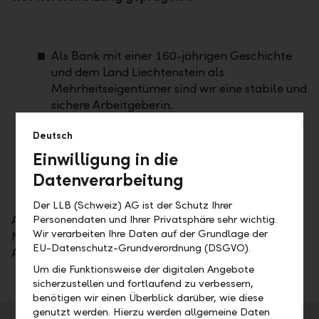
Als Bank mit einer 160-jährigen Geschichte
und dem Land Liechtenstein als
Mehrheitseigentümer sind wir eine stabile und
sichere Arbeitgeberin.
Als eine der vertrauenswürdigsten Banken der
Deutsch
Welt bieten wir Ihnen den Spielraum, mit
Einwilligung in die
Ihren Ideen ein sympathisches und
kompetentes Banking der Zukunft zu
Datenverarbeitung
gestalten.
Der LLB (Schweiz) AG ist der Schutz Ihrer
Aber wer kann dies besser bezeugen als unsere
Personendaten und Ihrer Privatsphäre sehr wichtig.
Wir verarbeiten Ihre Daten auf der Grundlage der
Mitarbeitende selbst – wir haben gefragt, was das
EU-Datenschutz-Grundverordnung (DSGVO).
Arbeiten bei der LLB auszeichnet.
Um die Funktionsweise der digitalen Angebote
sicherzustellen und fortlaufend zu verbessern,
benötigen wir einen Überblick darüber, wie diese
genutzt werden. Hierzu werden allgemeine Daten