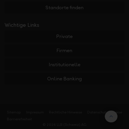
Standorte finden
Wichtige Links
Private
Firmen
Institutionelle
Online Banking
Sitemap
Impressum
Rechtliche Hinweise
Datenschutzhinweise
Nach 
Barrierefreiheit
© 2026 LLB (Schweiz) AG