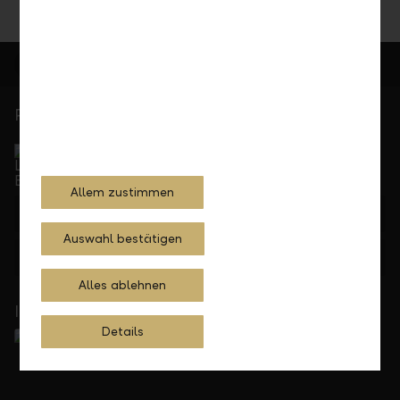
Persönlich für Sie da
Service Direkt
Telefonisch erreichbar von Montag bis Freitag, 08.00
bis 17.30 Uhr
Allem zustimmen
+41 55 285 71 11
Auswahl bestätigen
Feedback
Anfrage
Alles ablehnen
In Ihrer Nähe
Details