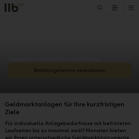
Alerts.Headline
M
Flexibel am Geldmarkt investiert sein
Beratungstermin vereinbaren
Geldmarktanlagen für Ihre kurzfristigen
Ziele
Für individuelle Anlagebedürfnisse mit befristeten
Laufzeiten bis zu maximal zwölf Monaten bieten
wir Ihnen unterschiedliche Geldmarktinstrumente