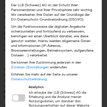
Callgeldanlagen oder Treuhandanlagen. In jedem
Der LLB (Schweiz) AG ist der Schutz Ihrer
Fall lässt sich so auch kurzfristig und ohne grösseren
Personendaten und Ihrer Privatsphäre sehr wichtig.
Aufwand eine interessante, marktgerechte
Wir verarbeiten Ihre Daten auf der Grundlage der
Verzinsung erzielen.
EU-Datenschutz-Grundverordnung (DSGVO).
Um die Funktionsweise der digitalen Angebote
Mit
Festgeldanlagen
bieten wir Ihnen eine
sicherzustellen und fortlaufend zu verbessern,
kurzfristige Anlagemöglichkeit in verschiedenen
benötigen wir einen Überblick darüber, wie diese
Währungen ab CHF 10'000 an. Die Laufzeit kann
genutzt werden. Hierzu werden allgemeine Daten
dabei zwischen einem und zwölf Monaten gewählt
und Informationen (IP-Adresse,
werden.
Browsereinstellungen, Betriebssystem, aufgerufene
Dateien …) verarbeitet.
Sie können Ihre Zustimmung jederzeit in den
(Cookies-)Einstellungen
widerrufen.
Bei
Callgeldanlagen
, eine Form von
Erfahren Sie mehr auf der Seite zu unserer
Festgeldanlagen, profitieren Sie von der kurzfristigen
Datenschutzerklärung.
Anlagemöglichkeit in verschiedenen Währungen und
von flexibler Entscheidungsfreiheit dank einer
Analytics
Kündigungsfrist von lediglich einem Arbeitstag. Sie
Ich erlaube der LLB (Schweiz) AG die
können innert 48 Stunden abgerufen werden.
Erhebung und die Analyse meiner
Nutzungsdaten, um darüber das
Nutzungsverhalten auf dieser Website
Treuhandanlagen
ermöglichen kurzfristige