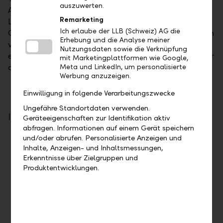
auszuwerten.
Anlagemöglichkeiten im Geldmarkt mit einer
Remarketing
Laufzeit bis zu zwölf Monaten. Diese
Ich erlaube der LLB (Schweiz) AG die
Geldmarktanlagen sind in verschiedenen Währungen
Erhebung und die Analyse meiner
verfügbar und werden für Sie wunschgemäss bei
Nutzungsdaten sowie die Verknüpfung
europäischen Grossbanken in unserem Namen – aber
mit Marketingplattformen wie Google,
auf Ihre Rechnung und Ihr Risiko – platziert.
Meta und LinkedIn, um personalisierte
Werbung anzuzeigen.
Einwilligung in folgende Verarbeitungszwecke
Ungefähre Standortdaten verwenden.
Ihre Vorteile
Geräteeigenschaften zur Identifikation aktiv
abfragen. Informationen auf einem Gerät speichern
und/oder abrufen. Personalisierte Anzeigen und
Zeitfaktor nutzen: Anlage zu aktuellen
Inhalte, Anzeigen- und Inhaltsmessungen,
Geldmarktkonditionen
Erkenntnisse über Zielgruppen und
Sie können Ihre Liquidität flexibel steuern
Produktentwicklungen.
Bei Call- und Festgeldanlagen werden keine
Gebühren verrechnet
Für die Sicherheit Ihrer Geldanlage steht
unsere erstklassige Bonität