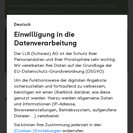
Immer freitags unser Weekly Update: Ausblick auf die
kommende Handelswoche
Deutsch
Einwilligung in die
Datenverarbeitung
Trends und Analysen
Der LLB (Schweiz) AG ist der Schutz Ihrer
Personendaten und Ihrer Privatsphäre sehr wichtig.
Geld & Börse – jeden zweiten Monat, wichtige
Wir verarbeiten Ihre Daten auf der Grundlage der
Anlagethemen im Marktfokus
EU-Datenschutz-Grundverordnung (DSGVO).
Um die Funktionsweise der digitalen Angebote
sicherzustellen und fortlaufend zu verbessern,
benötigen wir einen Überblick darüber, wie diese
genutzt werden. Hierzu werden allgemeine Daten
Archiv
Filter
und Informationen (IP-Adresse,
Browsereinstellungen, Betriebssystem, aufgerufene
Dateien …) verarbeitet.
Sie können Ihre Zustimmung jederzeit in den
(Cookies-)Einstellungen
widerrufen.