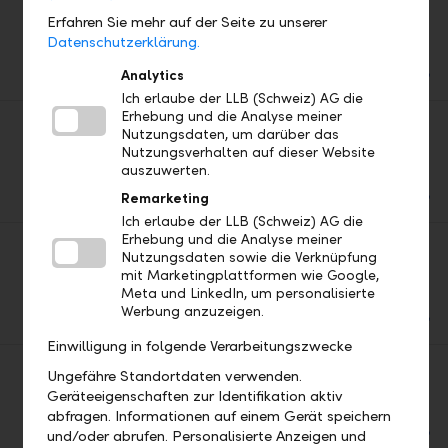
2026/04 Geld & Börse
Erfahren Sie mehr auf der Seite zu unserer
Marktbeurteilung & Perspektiven
Datenschutzerklärung.
Download
Analytics
PDF
Ich erlaube der LLB (Schweiz) AG die
Erhebung und die Analyse meiner
2026/03 Geld & Börse
Nutzungsdaten, um darüber das
Marktbeurteilung & Perspektiven
Nutzungsverhalten auf dieser Website
auszuwerten.
Download
Remarketing
PDF
Ich erlaube der LLB (Schweiz) AG die
Erhebung und die Analyse meiner
2026/02 Geld & Börse
Nutzungsdaten sowie die Verknüpfung
Marktbeurteilung & Perspektiven
mit Marketingplattformen wie Google,
Meta und LinkedIn, um personalisierte
Download
Werbung anzuzeigen.
PDF
Einwilligung in folgende Verarbeitungszwecke
Ungefähre Standortdaten verwenden.
2025/06 Geld & Börse
Marktbeurteilung & Perspektiven
Geräteeigenschaften zur Identifikation aktiv
abfragen. Informationen auf einem Gerät speichern
Download
und/oder abrufen. Personalisierte Anzeigen und