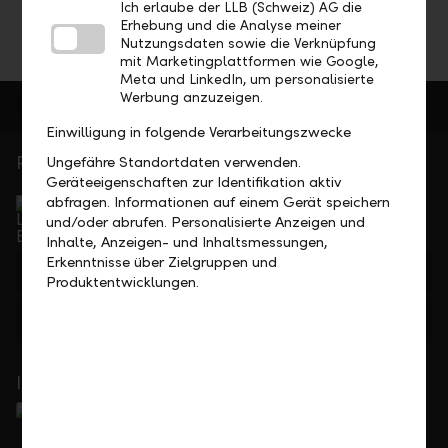
Ich erlaube der LLB (Schweiz) AG die
Erhebung und die Analyse meiner
Nutzungsdaten sowie die Verknüpfung
mit Marketingplattformen wie Google,
Meta und LinkedIn, um personalisierte
Werbung anzuzeigen.
Einwilligung in folgende Verarbeitungszwecke
Persönlich für Sie da
Ungefähre Standortdaten verwenden.
Geräteeigenschaften zur Identifikation aktiv
Service Direkt
abfragen. Informationen auf einem Gerät speichern
Telefonisch erreichbar von Montag bis Freitag, 08.00
und/oder abrufen. Personalisierte Anzeigen und
bis 17.30 Uhr
Inhalte, Anzeigen- und Inhaltsmessungen,
Erkenntnisse über Zielgruppen und
+41 55 285 71 11
Produktentwicklungen.
Feedback
Anfrage
In Ihrer Nähe