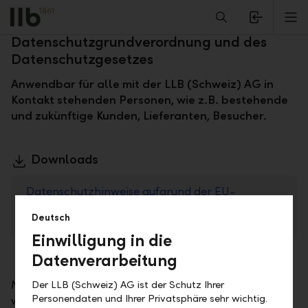
Alerts.Headline
M
Datenschutzhinweise aufgrund der EU-
Datenschutzgrundverordnung und des
Datenschutzgesetzes
Anwendbar für alle mit der LLB (Schweiz) AG in
Kontakt stehenden Personen, wie z.B. bestehende
und zukünftige Kunden, Lieferanten, Besucher.
Downloads
Datenschutzhinweise aufgrund der EU-
Datenschutzgrundverordnung und des
Deutsch
Datenschutzgesetzes
PDF
Einwilligung in die
Datenverarbeitung
Mit den folgenden Datenschutzhinweisen möchten
Der LLB (Schweiz) AG ist der Schutz Ihrer
Personendaten und Ihrer Privatsphäre sehr wichtig.
wir Ihnen einen Überblick geben über die