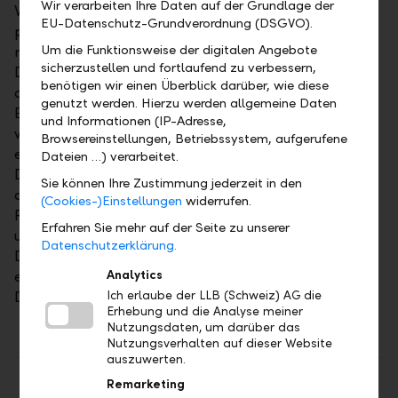
Wir verarbeiten Ihre Daten auf der Grundlage der
Verarbeitung der bei unserer Bank geführten
EU-Datenschutz-Grundverordnung (DSGVO).
personenbezogenen Daten und die daraus
Um die Funktionsweise der digitalen Angebote
resultierenden Rechte nach den Bestimmungen der
sicherzustellen und fortlaufend zu verbessern,
Datenschutzgrundverordnung der EU (DSGVO) und
benötigen wir einen Überblick darüber, wie diese
dem Datenschutzgesetz (DSG). Welche Daten im
genutzt werden. Hierzu werden allgemeine Daten
Einzelnen verarbeitet und in welcher Weise genutzt
und Informationen (IP-Adresse,
werden, richtet sich massgeblich nach den jeweils zu
Browsereinstellungen, Betriebssystem, aufgerufene
erbringenden beziehungsweise vereinbarten
Dateien …) verarbeitet.
Dienstleistungen und Produkten. Die Bank ist
Sie können Ihre Zustimmung jederzeit in den
aufgrund des Bankgeheimnisses zum Schutz Ihrer
(Cookies-)Einstellungen
widerrufen.
Privatsphäre und zur Verschwiegenheit verpflichtet
Erfahren Sie mehr auf der Seite zu unserer
und trifft aus diesem Grund für sämtliche
Datenschutzerklärung.
Datenverarbeitungen personenbezogener Daten
Analytics
eine Vielzahl an technischen und organisatorischen
Ich erlaube der LLB (Schweiz) AG die
Datenschutzvorkehrungen.
Erhebung und die Analyse meiner
Nutzungsdaten, um darüber das
Nutzungsverhalten auf dieser Website
auszuwerten.
Remarketing
Teilen
Drucken