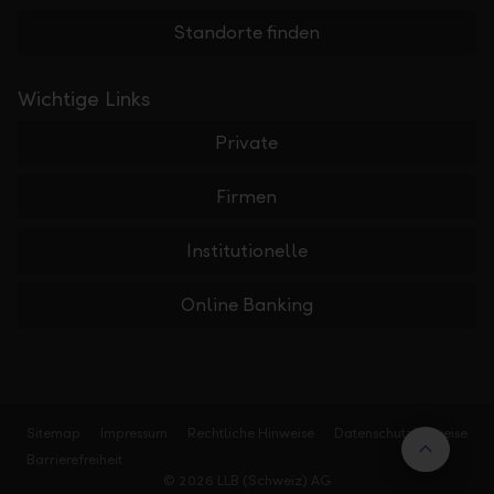
Standorte finden
Wichtige Links
Private
Firmen
Institutionelle
Online Banking
Sitemap
Impressum
Rechtliche Hinweise
Datenschutzhinweise
Nach 
Barrierefreiheit
© 2026 LLB (Schweiz) AG