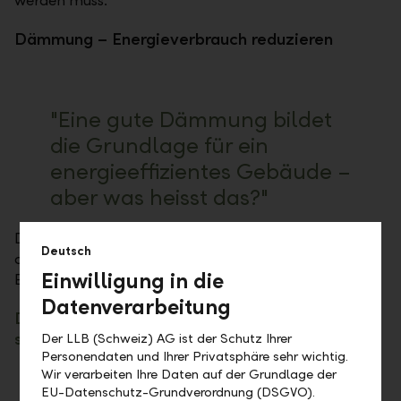
werden muss.
Dämmung – Energieverbrauch reduzieren
"Eine gute Dämmung bildet
die Grundlage für ein
energieeffizientes Gebäude –
aber was heisst das?"
Der grösste Anteil des Energieverbrauchs verursacht
Deutsch
das Heizen. Luftundurchlässige Wände können den
Einwilligung in die
Energieverbrauch stark reduzieren.
Datenverarbeitung
Diese Massnahme bringt mehrere Vorteile mit
sich:
Der LLB (Schweiz) AG ist der Schutz Ihrer
Personendaten und Ihrer Privatsphäre sehr wichtig.
Wir verarbeiten Ihre Daten auf der Grundlage der
Im Winter ist die Immobilie besser isoliert, sie
EU-Datenschutz-Grundverordnung (DSGVO).