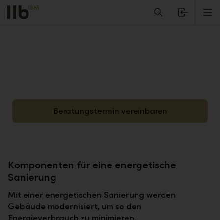
Alerts.Headline
M
Energetische Sanierung – Jetzt geschickt
Energiekosten sparen
Beratungstermin vereinbaren
Komponenten für eine energetische
Sanierung
Mit einer energetischen Sanierung werden
Gebäude modernisiert, um so den
Energieverbrauch zu minimieren.