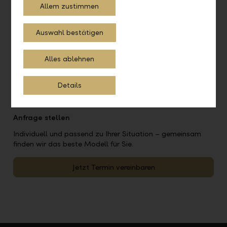
Allem zustimmen
Auswahl bestätigen
Alles ablehnen
Details
Anfrage stellen
Individuell und passend zu Ihrer Situation – gemeinsam
finden wir das beste Modell für Sie.
Jetzt Termin vereinbaren