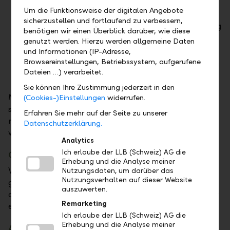
wirkt wärmer, obwohl weniger geheizt
Um die Funktionsweise der digitalen Angebote
werden muss.
sicherzustellen und fortlaufend zu verbessern,
Im Sommer ist die Immobilie vor Überhitzung
benötigen wir einen Überblick darüber, wie diese
geschützt. Der Einsatz einer Klimaanlage ist
genutzt werden. Hierzu werden allgemeine Daten
oft nicht mehr notwendig.
und Informationen (IP-Adresse,
Browsereinstellungen, Betriebssystem, aufgerufene
Der Energieverbrauch wird reduziert. Dadurch
Dateien …) verarbeitet.
können die laufenden Kosten gesenkt werden.
Sie können Ihre Zustimmung jederzeit in den
Muss das gesamte Gebäude gedämmt werden oder
(Cookies-)Einstellungen
widerrufen.
sind einzelne Flächen auch schon zielführend? Die
Erfahren Sie mehr auf der Seite zu unserer
möglichen Dämmflächen können grob aufgeteilt
Datenschutzerklärung.
werden und weisen jeweils verschiedene Vorteile auf:
Analytics
Ich erlaube der LLB (Schweiz) AG die
Oberste Geschossdecke
Erhebung und die Analyse meiner
Warme Luft steigt nach oben. Folglich geht hier der
Nutzungsdaten, um darüber das
Nutzungsverhalten auf dieser Website
grösste Anteil an Heizwärme verloren. Daher ist die
auszuwerten.
oberste Geschossdecke ein sinnvoller Startpunkt zur
Remarketing
energetischen Sanierung einer Immobilie.
Ich erlaube der LLB (Schweiz) AG die
Erhebung und die Analyse meiner
Aussenwände