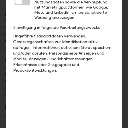
Nutzungsdaten sowie die Verknüpfung
Das Dämmen der Aussenwände senkt nicht nur den
mit Marketingplattformen wie Google,
Meta und LinkedIn, um personalisierte
Energieverbrauch, sondern verbessert auch das
Werbung anzuzeigen.
Raumklima. Für die Umsetzung gibt es verschiedene
Möglichkeiten, wie beispielsweise
Einwilligung in folgende Verarbeitungszwecke
Wärmedämmverbundsysteme oder eine
Ungefähre Standortdaten verwenden.
hinterlüftete Fassade durch Materialien wie Mineral-
Geräteeigenschaften zur Identifikation aktiv
oder Schafwolle.
abfragen. Informationen auf einem Gerät speichern
und/oder abrufen. Personalisierte Anzeigen und
Kellerdecke
Inhalte, Anzeigen- und Inhaltsmessungen,
Erkenntnisse über Zielgruppen und
Durch eine ungedämmte Kellerdecke kann bis zu 10
Produktentwicklungen.
% an Heizenergie verloren gehen. Die Dämmung der
Kellerdecke behält generell mehr Wärme im
Innenraum und ein angenehm warmer Fussboden im
Erdgeschoss entsteht.
Fenster
Zur weiteren Optimierung der Energieeinsparungen
sind energieeffiziente Fenster notwendig. So kann