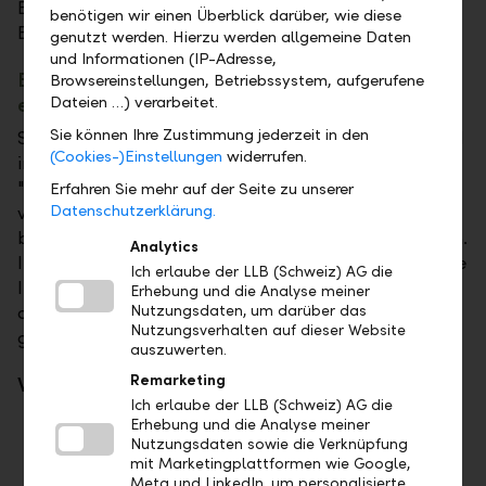
Betriebssystem bildet die Grundlage für sicheres
benötigen wir einen Überblick darüber, wie diese
Banking.
genutzt werden. Hierzu werden allgemeine Daten
und Informationen (IP-Adresse,
Bargeld im E-Banking bestellen und per Post
Browsereinstellungen, Betriebssystem, aufgerufene
erhalten
Dateien …) verarbeitet.
Sie können Ihre Zustimmung jederzeit in den
Sie planen eine Auslandsreise und benötigen Bargeld
(Cookies-)Einstellungen
widerrufen.
in der lokalen Währung? Mit der neuen Funktion
"Bargeld bestellen" können Sie Fremdwährungen in
Erfahren Sie mehr auf der Seite zu unserer
Datenschutzerklärung.
verschiedenen Stückelungen direkt im E-Banking
bestellen und sich bequem nach Hause liefern lassen.
Analytics
Innerhalb von zwei bis drei Arbeitstagen erhalten Sie
Ich erlaube der LLB (Schweiz) AG die
Ihr Bargeld per Post. So sind Sie mit Bargeld und
Erhebung und die Analyse meiner
dem LLB-Kartenangebot bestens für Ihre Ferien
Nutzungsdaten, um darüber das
Nutzungsverhalten auf dieser Website
gerüstet.
auszuwerten.
Remarketing
Was ist neu?
Ich erlaube der LLB (Schweiz) AG die
Erhebung und die Analyse meiner
Bargeldbestellung direkt im E-Banking
Nutzungsdaten sowie die Verknüpfung
Auswahl der gängigsten Währungen und
mit Marketingplattformen wie Google,
Stückelungen
Meta und LinkedIn, um personalisierte