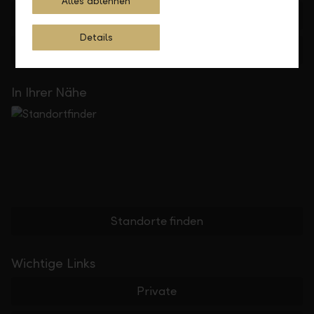
Alles ablehnen
+41 55 285 71 11
Details
Feedback
Anfrage
In Ihrer Nähe
Standorte finden
Wichtige Links
Private