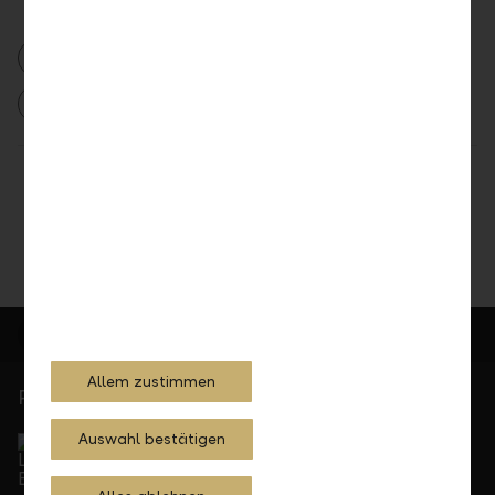
LLB Online Banking
LLB Mobile Banking
LLB Porfolioanalyse
Teilen
Drucken
Allem zustimmen
Persönlich für Sie da
Service Direkt
Auswahl bestätigen
Telefonisch erreichbar von Montag bis Freitag, 08.00
bis 17.30 Uhr