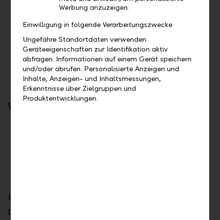
Werbung anzuzeigen.
Versand per Post an Ihre in der Schweiz oder
in Liechtenstein hinterlegte Domiziladresse
Einwilligung in folgende Verarbeitungszwecke
Vollständig digitaler Prozess inklusive
Ungefähre Standortdaten verwenden.
Freigabe mittels Zwei-Faktor-
Geräteeigenschaften zur Identifikation aktiv
abfragen. Informationen auf einem Gerät speichern
Authentifizierung
und/oder abrufen. Personalisierte Anzeigen und
Bestelllimiten: Gegenwert von CHF 100 bis
Inhalte, Anzeigen- und Inhaltsmessungen,
CHF 20'000
Erkenntnisse über Zielgruppen und
Produktentwicklungen.
Vorteile für Sie
Mit wenigen Klicks bestellt – unabhängig von
Ihrem Standort
Einfache und schnelle Bestellung rund um die
Uhr
Direkte Lieferung an Ihre Wohnadresse
Einstellungen für Newsletter und Datenschutz
Die Einstellungen im Bereich "Datenschutz" wurden