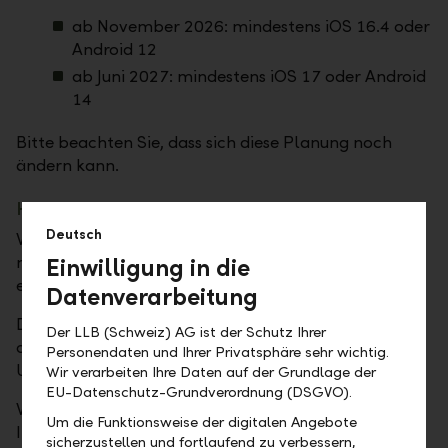
ab November 2026: mindestens iOS 16.4 oder
Android 12
ab Juni 2027: mindestens iOS 17 oder Android
14
Bitte beachten Sie, dass sich diese Planung noch
ändern kann.
Hinweis bei auslaufender Systemunterstützung
Deutsch
Wird Ihr Gerät oder Betriebssystem künftig nicht
mehr unterstützt, erhalten Sie neu eine
Einwilligung in die
entsprechende Meldung in der LLB Banking App.
Datenverarbeitung
Die Meldung informiert Sie frühzeitig darüber, dass
Der LLB (Schweiz) AG ist der Schutz Ihrer
die Systemunterstützung ausläuft und ein Software-
Personendaten und Ihrer Privatsphäre sehr wichtig.
Update erforderlich wird.
Wir verarbeiten Ihre Daten auf der Grundlage der
EU-Datenschutz-Grundverordnung (DSGVO).
Wir empfehlen Ihnen, stets die aktuellste Version
Um die Funktionsweise der digitalen Angebote
Ihres Betriebssystems zu verwenden. Ein aktuelles
sicherzustellen und fortlaufend zu verbessern,