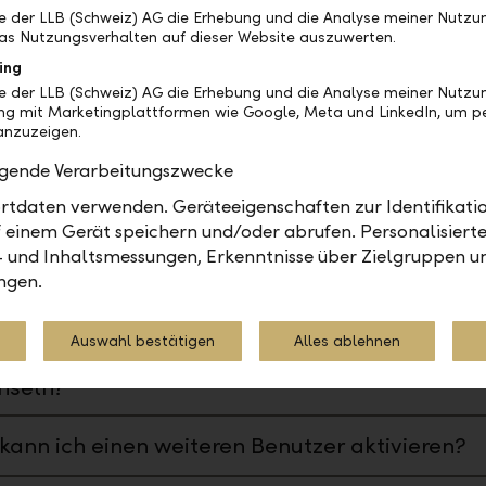
inde ich meine Daueraufträge?
be der LLB (Schweiz) AG die Erhebung und die Analyse meiner Nutz
as Nutzungsverhalten auf dieser Website auszuwerten.
kann ich einen Dauerauftrag bearbeiten?
ing
be der LLB (Schweiz) AG die Erhebung und die Analyse meiner Nutzu
ng mit Marketingplattformen wie Google, Meta und LinkedIn, um pe
kann ich einen Dauerauftrag löschen?
nzuzeigen.
olgende Verarbeitungszwecke
st die Funktion "Zahlungen importieren?"
tdaten verwenden. Geräteeigenschaften zur Identifikatio
 einem Gerät speichern und/oder abrufen. Personalisiert
- und Inhaltsmessungen, Erkenntnisse über Zielgruppen u
ngen.
erverwaltung
Auswahl bestätigen
Alles ablehnen
kann ich zwischen meinen Benutzern
hseln?
kann ich einen weiteren Benutzer aktivieren?