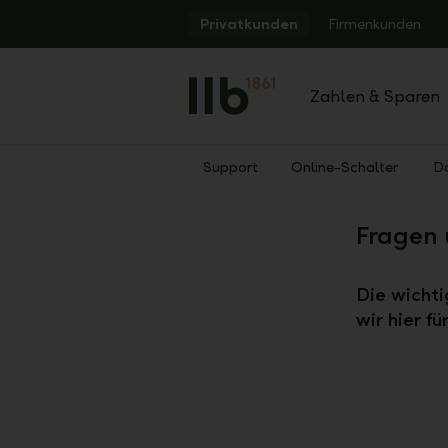
Alerts.Headline
Privatkunden
Firmenkunden
Zahlen & Sparen
Support
Online-Schalter
D
Zurück
Fragen 
Die wicht
wir hier f