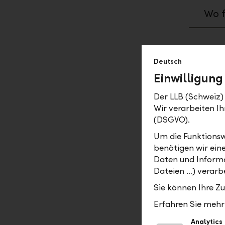
Wo f
Deutsch
Aufträ
Einwilligung
Bis 
Der LLB (Schweiz) 
dies
Wir verarbeiten 
(DSGVO).
Wie 
Um die Funktionsw
dupl
benötigen wir ein
Daten und Informa
Wie 
Dateien …) verarbe
Sie können Ihre Z
Wie 
Erfahren Sie mehr 
Analytics