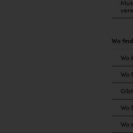
Muss
ver
Wo finde
Wo k
Wo f
Gibt
Wo f
Wo s