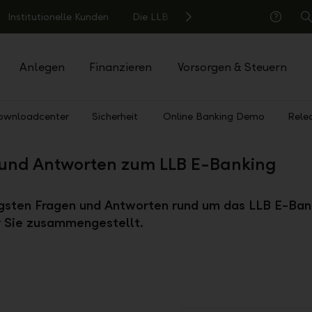
Institutionelle Kunden
Die LLB
S
Hilfe
Anlegen
Finanzieren
Vorsorgen & Steuern
ownloadcenter
Sicherheit
Online Banking Demo
Rele
und Antworten zum LLB E-Banking
igsten Fragen und Antworten rund um das LLB E-Ban
ür Sie zusammengestellt.