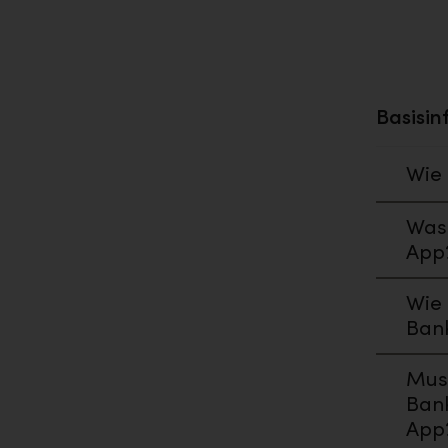
Basisin
Wie 
Was 
App
Wie 
Ban
Muss
Bank
App