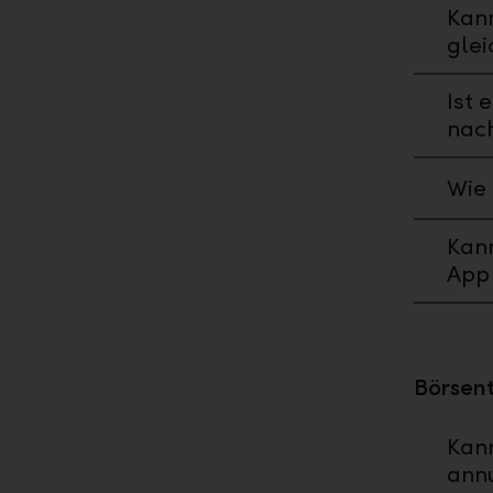
Kan
glei
Ist 
nac
Wie 
Kann
App 
Börsen
Kan
annu