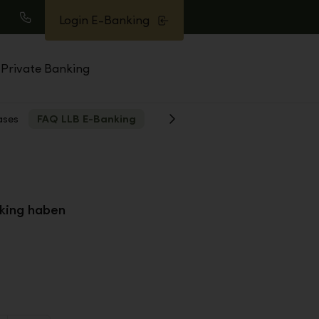
Login E-Banking
uche
Anrufen
Private Banking
ases
FAQ LLB E-Banking
Weiter
king haben