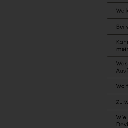
Wo k
Bei 
Kann
mei
Was
Aus
Wo f
Zu w
Wie 
Dev