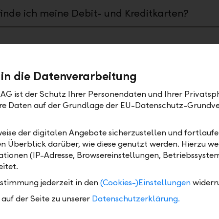
inde ich meine Debit- und Kreditkarten?
ge
 in die Datenverarbeitung
wann muss ich eine Zahlung freigeben, damit
AG ist der Schutz Ihrer Personendaten und Ihrer Privatsph
e heute noch verarbeitet wird?
Ihre Daten auf der Grundlage der EU-Datenschutz-Grundv
kann ich eine bereits ausgeführte Zahlung
eise der digitalen Angebote sicherzustellen und fortlaufe
izieren?
en Überblick darüber, wie diese genutzt werden. Hierzu w
tionen (IP-Adresse, Browsereinstellungen, Betriebssyste
kann ich eine offene Zahlung bearbeiten?
itet.
ustimmung jederzeit in den
(Cookies-)Einstellungen
widerr
kann ich eine offene Zahlung löschen?
auf der Seite zu unserer
Datenschutzerklärung.