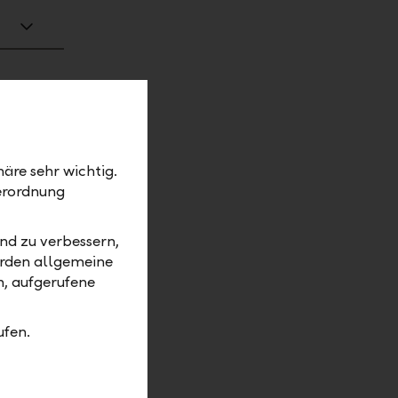
äre sehr wichtig.
erordnung
nd zu verbessern,
erden allgemeine
m, aufgerufene
ufen.