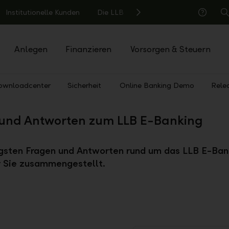
Institutionelle Kunden
Die LLB
S
Hilfe
Anlegen
Finanzieren
Vorsorgen & Steuern
ownloadcenter
Sicherheit
Online Banking Demo
Rele
und Antworten zum LLB E-Banking
igsten Fragen und Antworten rund um das LLB E-Ban
ür Sie zusammengestellt.