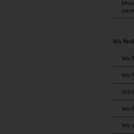
Muss
ver
Wo finde
Wo k
Wo f
Gibt
Wo f
Wo s