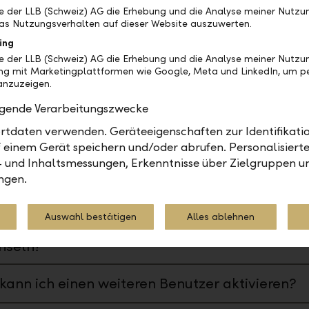
inde ich meine Daueraufträge?
be der LLB (Schweiz) AG die Erhebung und die Analyse meiner Nutz
as Nutzungsverhalten auf dieser Website auszuwerten.
kann ich einen Dauerauftrag bearbeiten?
ing
be der LLB (Schweiz) AG die Erhebung und die Analyse meiner Nutzu
ng mit Marketingplattformen wie Google, Meta und LinkedIn, um pe
kann ich einen Dauerauftrag löschen?
nzuzeigen.
olgende Verarbeitungszwecke
st die Funktion "Zahlungen importieren?"
tdaten verwenden. Geräteeigenschaften zur Identifikatio
 einem Gerät speichern und/oder abrufen. Personalisiert
- und Inhaltsmessungen, Erkenntnisse über Zielgruppen u
ngen.
erverwaltung
Auswahl bestätigen
Alles ablehnen
kann ich zwischen meinen Benutzern
hseln?
kann ich einen weiteren Benutzer aktivieren?