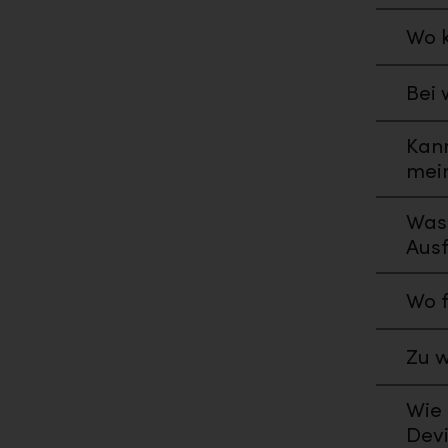
Wo k
Bei 
Kann
mei
Was
Aus
Wo f
Zu w
Wie 
Dev