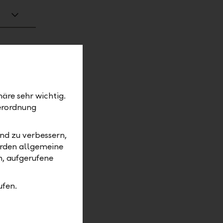
äre sehr wichtig.
erordnung
nd zu verbessern,
erden allgemeine
m, aufgerufene
ufen.