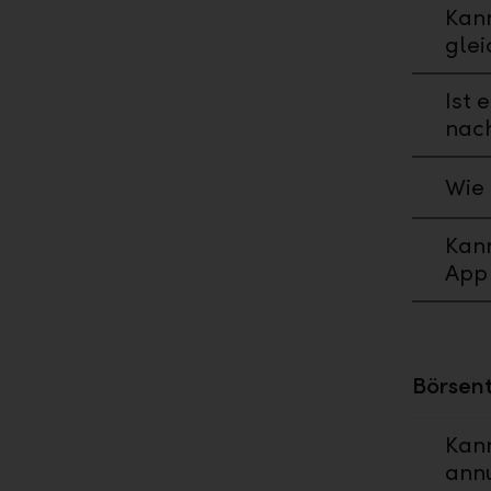
Kan
glei
Ist 
nac
Wie 
Kann
App 
Börsen
Kan
annu