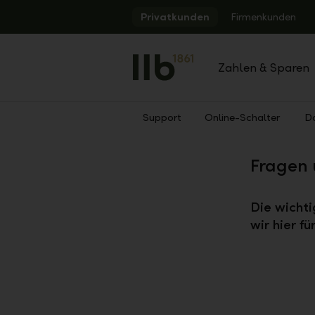
Alerts.Headline
Privatkunden
Firmenkunden
Zahlen & Sparen
Support
Online-Schalter
D
Zurück
Fragen 
Die wicht
wir hier f