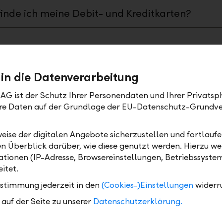
inde ich meine Debit- und Kreditkarten?
ge
 in die Datenverarbeitung
wann muss ich eine Zahlung freigeben, damit
AG ist der Schutz Ihrer Personendaten und Ihrer Privatsph
e heute noch verarbeitet wird?
Ihre Daten auf der Grundlage der EU-Datenschutz-Grundv
kann ich eine bereits ausgeführte Zahlung
eise der digitalen Angebote sicherzustellen und fortlaufe
izieren?
en Überblick darüber, wie diese genutzt werden. Hierzu w
tionen (IP-Adresse, Browsereinstellungen, Betriebssyste
kann ich eine offene Zahlung bearbeiten?
itet.
ustimmung jederzeit in den
(Cookies-)Einstellungen
widerr
kann ich eine offene Zahlung löschen?
auf der Seite zu unserer
Datenschutzerklärung.