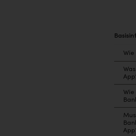
Basisin
Wie 
Was 
App
Wie 
Ban
Muss
Bank
App