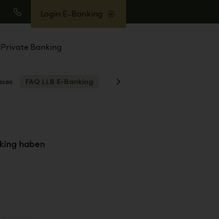
Login E-Banking
uche
Anrufen
Private Banking
ases
FAQ LLB E-Banking
Weiter
king haben