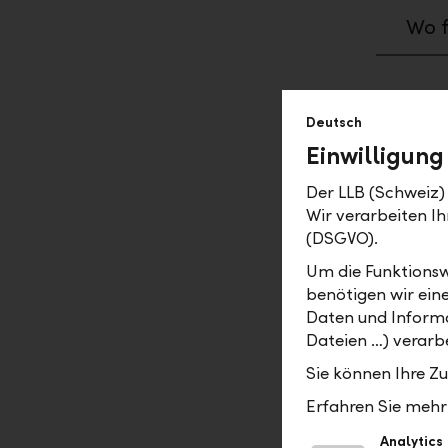
Wo f
Deutsch
Aufträ
Einwilligung
Bis 
Der LLB (Schweiz) 
dies
Wir verarbeiten 
(DSGVO).
Wie 
Um die Funktionsw
dupl
benötigen wir ein
Daten und Informa
Wie 
Dateien …) verarbe
Sie können Ihre Z
Wie 
Erfahren Sie mehr 
Analytics