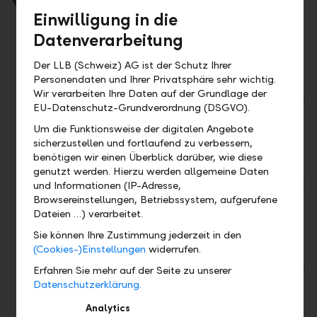
Einwilligung in die
Datenverarbeitung
Factsheet Business-Anlagekonto
Der LLB (Schweiz) AG ist der Schutz Ihrer
Personendaten und Ihrer Privatsphäre sehr wichtig.
Download
Wir verarbeiten Ihre Daten auf der Grundlage der
PDF
EU-Datenschutz-Grundverordnung (DSGVO).
Um die Funktionsweise der digitalen Angebote
sicherzustellen und fortlaufend zu verbessern,
Geldablieferung
benötigen wir einen Überblick darüber, wie diese
genutzt werden. Hierzu werden allgemeine Daten
Download
und Informationen (IP-Adresse,
PDF
Browsereinstellungen, Betriebssystem, aufgerufene
Dateien …) verarbeitet.
Ihre KMU-Bank – Partnerschaftlich zum Erfolg
Sie können Ihre Zustimmung jederzeit in den
(Cookies-)Einstellungen
widerrufen.
Download
Erfahren Sie mehr auf der Seite zu unserer
PDF
Datenschutzerklärung.
Analytics
Investitionsgüterleasing