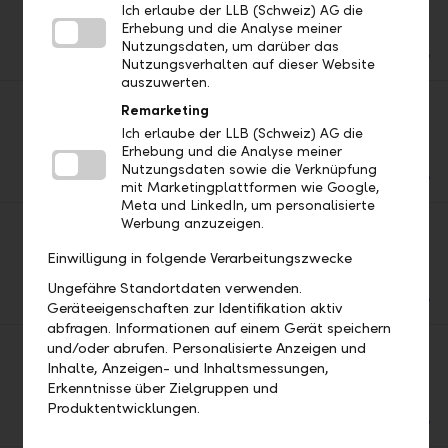
Ich erlaube der LLB (Schweiz) AG die
Erhebung und die Analyse meiner
Download
Nutzungsdaten, um darüber das
PDF
Nutzungsverhalten auf dieser Website
auszuwerten.
Remarketing
Kautionsauftrag
Formular Kautionsauftrag
Ich erlaube der LLB (Schweiz) AG die
Erhebung und die Analyse meiner
Download
Nutzungsdaten sowie die Verknüpfung
PDF
mit Marketingplattformen wie Google,
Meta und LinkedIn, um personalisierte
Werbung anzuzeigen.
KMU Nachfolgeplanung
Einwilligung in folgende Verarbeitungszwecke
Download
Ungefähre Standortdaten verwenden.
PDF
Geräteeigenschaften zur Identifikation aktiv
abfragen. Informationen auf einem Gerät speichern
und/oder abrufen. Personalisierte Anzeigen und
Mieterkaution Auflösung
Inhalte, Anzeigen- und Inhaltsmessungen,
Formular Mietkaution Auflösung
Erkenntnisse über Zielgruppen und
Download
Produktentwicklungen.
PDF