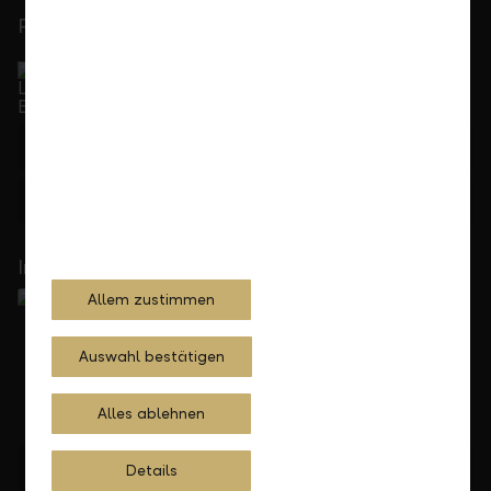
Persönlich für Sie da
Service Direkt
Telefonisch erreichbar von Montag bis Freitag, 08.00
bis 17.30 Uhr
+41 55 285 71 11
Feedback
Anfrage
In Ihrer Nähe
Allem zustimmen
Auswahl bestätigen
Alles ablehnen
Standorte finden
Details