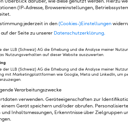
en Überblick darüber, wie diese genutzt werden. Hierzu w
tionen (IP-Adresse, Browsereinstellungen, Betriebssyste
Zinssätze gültig ab 1. 
itet.
2026
PDF
nditionen für Ihr
ustimmung jederzeit in den
(Cookies-)Einstellungen
widerr
en
PDF
auf der Seite zu unserer
Datenschutzerklärung.
be der LLB (Schweiz) AG die Erhebung und die Analyse meiner Nutz
as Nutzungsverhalten auf dieser Website auszuwerten.
Teilen
Drucken
ing
be der LLB (Schweiz) AG die Erhebung und die Analyse meiner Nutzu
ng mit Marketingplattformen wie Google, Meta und LinkedIn, um pe
nzuzeigen.
olgende Verarbeitungszwecke
tdaten verwenden. Geräteeigenschaften zur Identifikatio
 einem Gerät speichern und/oder abrufen. Personalisiert
- und Inhaltsmessungen, Erkenntnisse über Zielgruppen u
ngen.
In Ihrer Nähe
Persö