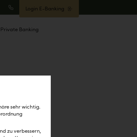
Login E-Banking
uche
Anrufen
Private Banking
nen
äre sehr wichtig.
erordnung
 bei
nd zu verbessern,