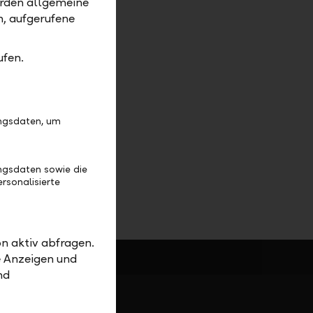
erden allgemeine
m, aufgerufene
April
ufen.
ungsdaten, um
ngsdaten sowie die
rsonalisierte
n aktiv abfragen.
e Anzeigen und
nd
nlich für Sie da