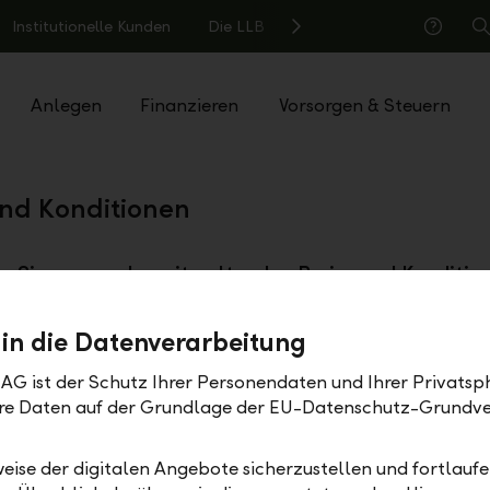
Institutionelle Kunden
Die LLB
S
Hilfe
Anlegen
Finanzieren
Vorsorgen & Steuern
und Konditionen
n Sie unsere derzeit geltenden Preise und Konditio
br>
 in die Datenverarbeitung
oads
AG ist der Schutz Ihrer Personendaten und Ihrer Privatsph
Ihre Daten auf der Grundlage der EU-Datenschutz-Grundv
nditionen für Sie –
Allgemeine Gebühren
rsicht für Konten,
Kreditgeschäften
PDF
eise der digitalen Angebote sicherzustellen und fortlaufe
und Zahlungsverkehr