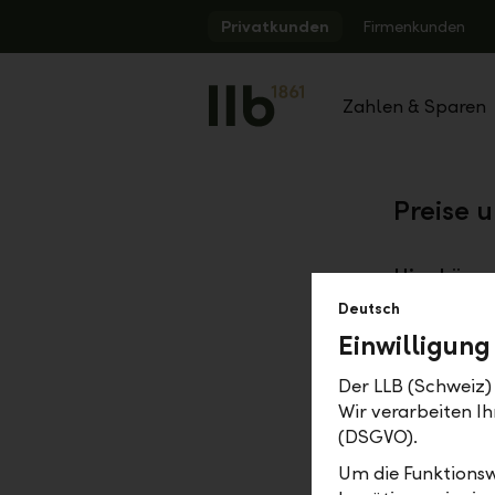
Alerts.Headline
Privatkunden
Firmenkunden
Zahlen & Sparen
Preise 
Hier könne
abrufen.<
Deutsch
Einwilligung
Downl
Der LLB (Schweiz) 
Wir verarbeiten 
Beste Ko
(DSGVO).
Preisübe
Um die Funktionsw
Karten 