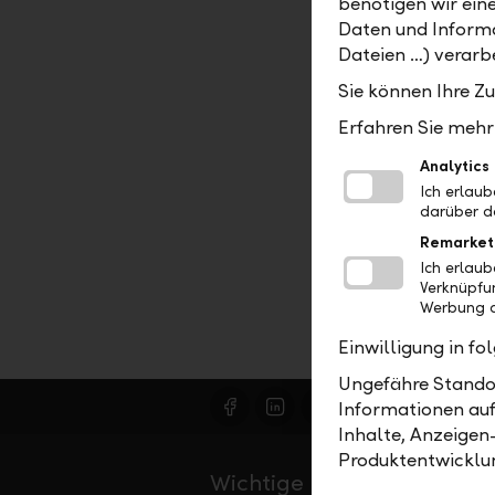
benötigen wir ein
PDF
Daten und Informa
Dateien …) verarbe
Beste Ko
Sie können Ihre Z
Vermög
Erfahren Sie mehr 
Analytics
Ich erlau
darüber d
Remarket
Ich erlau
Verknüpfu
Werbung a
Einwilligung in f
Ungefähre Standor
Informationen auf
Inhalte, Anzeigen
Produktentwicklu
Wichtige Links