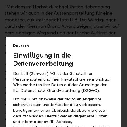
"Mit dem im Herbst durchgeführten Rebranding
stehen wir auch in der Aussendarstellung für eine
moderne, zukunftsgerichtete LLB. Die Würdigungen
durch den German Brand Award zeigen, dass wir auf
dem richtigen Weg sind und der frische Auftritt der
Finanzapp
wiLLBe
begeistert. Die Auszeichnungen
motivieren uns, weiterhin Spitzenleistungen zu
Deutsch
erbringen," sagt Gabriel Brenna, Group CEO der LLB.
Einwilligung in die
Datenverarbeitung
Auszeichnung für neuen Markenauftritt der LLB
Der neue Markenauftritt der LLB wurde als "
Winner
Der LLB (Schweiz) AG ist der Schutz Ihrer
Personendaten und Ihrer Privatsphäre sehr wichtig.
Excellent Brands Banking and Financial Services
"
Wir verarbeiten Ihre Daten auf der Grundlage der
ausgezeichnet. Er unterstreicht die
EU-Datenschutz-Grundverordnung (DSGVO).
Wachstumsstrategie und die duale Positionierung als
Universalbank sowie als internationale Privatbank.
Um die Funktionsweise der digitalen Angebote
sicherzustellen und fortlaufend zu verbessern,
Mit dem Entscheid, die Marke von Liechtensteinische
benötigen wir einen Überblick darüber, wie diese
Landesbank auf LLB zu verkürzen, wurden die
genutzt werden. Hierzu werden allgemeine Daten
Voraussetzungen für einen einheitlichen und
und Informationen (IP-Adresse,
modernen Markenauftritt geschaffen. Der neue