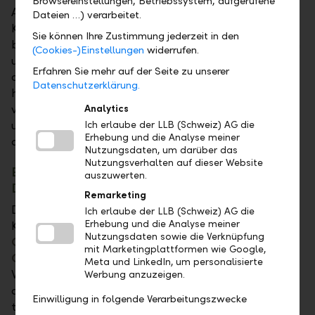
Browsereinstellungen, Betriebssystem, aufgerufene
Auftritt wurde in Zusammenarbeit mit Martin et
Dateien …) verarbeitet.
Karczinski entwickelt. Die Jury lobte den
Sie können Ihre Zustimmung jederzeit in den
beeindruckenden Wandel der Marke mit einer klaren
(Cookies-)Einstellungen
widerrufen.
und authentischen Zukunftsorientierung, die sich in
Erfahren Sie mehr auf der Seite zu unserer
der neuen Bildsprache widerspiegelt. Besonders
Datenschutzerklärung.
hervorgehoben wurde die gelungene Interpretation
von "
quiet premium
", die sich durch Zurückhaltung
Analytics
und höchste Ansprüche an Qualität und Ästhetik
Ich erlaube der LLB (Schweiz) AG die
Erhebung und die Analyse meiner
auszeichnet.
Nutzungsdaten, um darüber das
Nutzungsverhalten auf dieser Website
Erfolge für wiLLBe-App und innovative
auszuwerten.
Digitalkampagne
Remarketing
Die Kampagne "
wiLLBe x adlicious
" wurde in der
Ich erlaube der LLB (Schweiz) AG die
Erhebung und die Analyse meiner
Kategorie "
Excellence in Brand Strategy and
Nutzungsdaten sowie die Verknüpfung
Creation
" als "
Winner Brand Communication 360°
mit Marketingplattformen wie Google,
Campaign
", also für die gesamte Online-
Meta und LinkedIn, um personalisierte
Werbekampagne, ausgezeichnet. Die Jury würdigte
Werbung anzuzeigen.
die Fusion von digitaler Marketinginnovation und
Einwilligung in folgende Verarbeitungszwecke
traditioneller Markenstärke. Durch die Nutzung