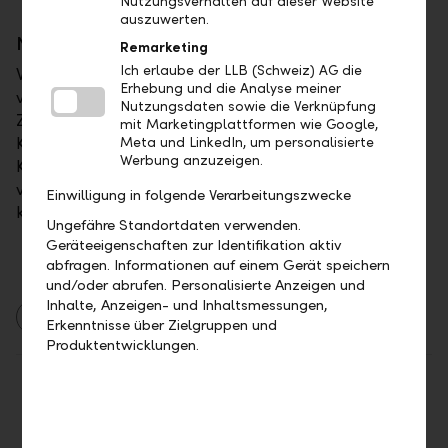
Nutzungsverhalten auf dieser Website
auszuwerten.
Neue Dashboard-Seite
Remarketing
Ich erlaube der LLB (Schweiz) AG die
Wenn Sie mehrere Konten beziehungsweise Kunden
Erhebung und die Analyse meiner
verwalten, dann haben Sie neu auf dem Dashboard
Nutzungsdaten sowie die Verknüpfung
Zugriff auf eine Übersichtsseite mit all Ihren
mit Marketingplattformen wie Google,
Kundenbeziehungen. Mit der integrierten
Meta und LinkedIn, um personalisierte
Werbung anzuzeigen.
Kundenauswahl können Sie ganz einfach zwischen
verschiedenen Kundenbeziehungen wechseln und
Einwilligung in folgende Verarbeitungszwecke
kundenspezifische Widgets hinzufügen.
Ungefähre Standortdaten verwenden.
Geräteeigenschaften zur Identifikation aktiv
abfragen. Informationen auf einem Gerät speichern
und/oder abrufen. Personalisierte Anzeigen und
Inhalte, Anzeigen- und Inhaltsmessungen,
LLB Online Banking
Erkenntnisse über Zielgruppen und
Produktentwicklungen.
Teilen
Drucken