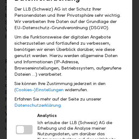
Seiten "Allokation" und "Analyse" zusammengefasst.
Die neue Seite heisst nun "Asset Allocation" und
Der LLB (Schweiz) AG ist der Schutz Ihrer
beinhaltet eine Vielzahl an Analysemöglichkeiten.
Personendaten und Ihrer Privatsphäre sehr wichtig.
Wir verarbeiten Ihre Daten auf der Grundlage der
Sie bietet Ihnen die Möglichkeit, eine Analyse der
EU-Datenschutz-Grundverordnung (DSGVO).
Vermögenswerte einer Kundenbeziehung oder eines
Portfolios zu erstellen.
Um die Funktionsweise der digitalen Angebote
sicherzustellen und fortlaufend zu verbessern,
benötigen wir einen Überblick darüber, wie diese
genutzt werden. Hierzu werden allgemeine Daten
PDF-Ausdruck
und Informationen (IP-Adresse,
Browsereinstellungen, Betriebssystem, aufgerufene
Im Online Banking haben Sie auf verschiedenen
Dateien …) verarbeitet.
Seiten die Möglichkeit, ein PDF zu generieren. Bis
Sie können Ihre Zustimmung jederzeit in den
anhin wurden diese PDF-Dateien aus dem Online
(Cookies-)Einstellungen
widerrufen.
Banking im Hochformat erstellt. Seit dem
November-Release werden Ihnen diese selbst
Erfahren Sie mehr auf der Seite zu unserer
Datenschutzerklärung.
generierten Dokumente im Querformat zur
Verfügung gestellt. Die von der Bank in Ihrem
Analytics
Postfach bereitgestellten Dokumente bleiben
Ich erlaube der LLB (Schweiz) AG die
unverändert.
Erhebung und die Analyse meiner
Nutzungsdaten, um darüber das