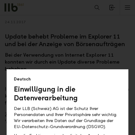
Alerts.Headline
M
Zurück
24.11.2017
Update behebt Probleme im Explorer 11
und bei der Anzeige von Börsenaufträgen
Bei der Verwendung von Internet Explorer 11
konnten wir durch ein Update diverse Probleme
beheben.
Deutsch
Einwilligung in die
In der Vermögensübersicht wird die Positionsliste nun
korrekt dargestellt, und auf der Allokationsseite
Datenverarbeitung
funktioniert der Portfoliowechsel jetzt einwandfrei.
Der LLB (Schweiz) AG ist der Schutz Ihrer
Zudem werden alle offenen Aufträge ab sofort in
Personendaten und Ihrer Privatsphäre sehr wichtig.
Wir verarbeiten Ihre Daten auf der Grundlage der
'Meine Börsenaufträge' angezeigt.
EU-Datenschutz-Grundverordnung (DSGVO).