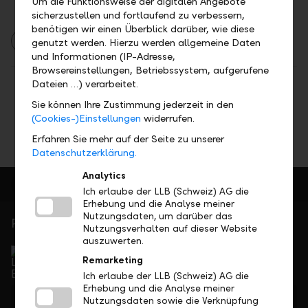
Um die Funktionsweise der digitalen Angebote
sicherzustellen und fortlaufend zu verbessern,
benötigen wir einen Überblick darüber, wie diese
LLB Online Banking
genutzt werden. Hierzu werden allgemeine Daten
und Informationen (IP-Adresse,
Browsereinstellungen, Betriebssystem, aufgerufene
Dateien …) verarbeitet.
Teilen
Drucken
Sie können Ihre Zustimmung jederzeit in den
(Cookies-)Einstellungen
widerrufen.
Erfahren Sie mehr auf der Seite zu unserer
Datenschutzerklärung.
Analytics
Ich erlaube der LLB (Schweiz) AG die
Erhebung und die Analyse meiner
Nutzungsdaten, um darüber das
Persönlich für Sie da
Nutzungsverhalten auf dieser Website
auszuwerten.
Service Direkt
Telefonisch erreichbar von Montag bis Freitag, 08.00
Remarketing
bis 17.30 Uhr
Ich erlaube der LLB (Schweiz) AG die
Erhebung und die Analyse meiner
+41 55 285 71 11
Nutzungsdaten sowie die Verknüpfung