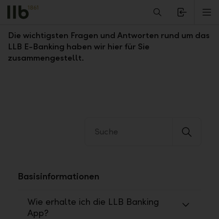
Alerts.Headline
M
Fragen und Antworten zum LLB E-Banking
Die wichtigsten Fragen und Antworten rund um das
LLB E-Banking haben wir hier für Sie
zusammengestellt.
Basisinformationen
Wie erhalte ich die LLB Banking
App?