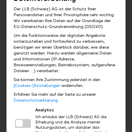
Wo kann ich das QR-Zahlteil
Der LLB (Schweiz) AG ist der Schutz Ihrer
finden?
Personendaten und Ihrer Privatsphäre sehr wichtig.
Wir verarbeiten Ihre Daten auf der Grundlage der
EU-Datenschutz-Grundverordnung (DSGVO).
Wo finde ich mein eBill Postfach?
Um die Funktionsweise der digitalen Angebote
sicherzustellen und fortlaufend zu verbessern,
Gibt es eine Demoversion und wo
benötigen wir einen Überblick darüber, wie diese
finde ich sie?
genutzt werden. Hierzu werden allgemeine Daten
und Informationen (IP-Adresse,
Browsereinstellungen, Betriebssystem, aufgerufene
Wo finde ich das Profil?
Dateien …) verarbeitet.
Sie können Ihre Zustimmung jederzeit in den
Wo sehe ich welches Bankpaket ich
(Cookies-)Einstellungen
widerrufen.
habe?
Erfahren Sie mehr auf der Seite zu unserer
Datenschutzerklärung.
Wo finde ich meine Debit- und
Kreditkarten?
Analytics
Ich erlaube der LLB (Schweiz) AG die
Erhebung und die Analyse meiner
Nutzungsdaten, um darüber das