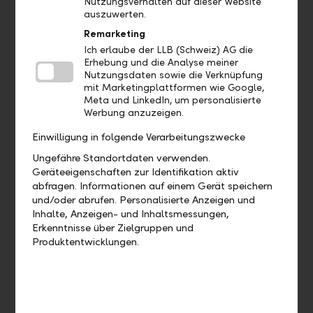
Nutzungsverhalten auf dieser Website
Aufträge
auszuwerten.
Remarketing
Bis wann muss ich eine Zahlung
Ich erlaube der LLB (Schweiz) AG die
freigeben, damit diese heute noch
Erhebung und die Analyse meiner
Nutzungsdaten sowie die Verknüpfung
verarbeitet wird?
mit Marketingplattformen wie Google,
Meta und LinkedIn, um personalisierte
Wie kann ich eine bereits
Werbung anzuzeigen.
ausgeführte Zahlung duplizieren?
Einwilligung in folgende Verarbeitungszwecke
Ungefähre Standortdaten verwenden.
Wie kann ich eine offene Zahlung
Geräteeigenschaften zur Identifikation aktiv
bearbeiten?
abfragen. Informationen auf einem Gerät speichern
und/oder abrufen. Personalisierte Anzeigen und
Wie kann ich eine offene Zahlung
Inhalte, Anzeigen- und Inhaltsmessungen,
Erkenntnisse über Zielgruppen und
löschen?
Produktentwicklungen.
Wo finde ich meine Daueraufträge?
Wie kann ich einen Dauerauftrag