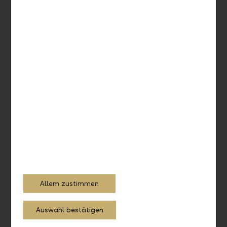
An wen kann ich mich bei Fragen
oder Unklarheiten wenden?
Was muss ich tun, wenn mein
Benutzer gesperrt ist?
Ich habe kein mobiles Gerät. Kann
ich das LLB Online Banking
trotzdem verwenden?
Wie kann ich die App manuell
aktualisieren?
Allem zustimmen
Reports und Formulare
Auswahl bestätigen
Wo kann ich Reports und Formulare