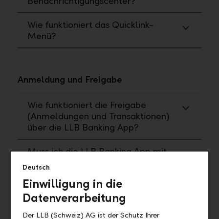
Benachrichtigungscenter?
Wie funktioniert das Quicklink-
Menü?
Anmeldung und Freigabe
Wie funktioniert die Freigabe
(Anmeldungen und Transaktionen)
über die LLB Banking App?
Muss ich die LLB Banking App mit
allen Funktionen verwenden?
Deutsch
Einwilligung in die
Datenverarbeitung
Wo finde ich ...?
Der LLB (Schweiz) AG ist der Schutz Ihrer