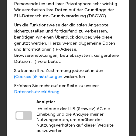
Personendaten und Ihrer Privatsphäre sehr wichtig.
Wo kann ich das QR-Zahlteil
Wir verarbeiten Ihre Daten auf der Grundlage der
finden?
EU-Datenschutz-Grundverordnung (DSGVO).
Um die Funktionsweise der digitalen Angebote
Wo finde ich mein eBill Postfach?
sicherzustellen und fortlaufend zu verbessern,
benötigen wir einen Überblick darüber, wie diese
genutzt werden. Hierzu werden allgemeine Daten
Gibt es eine Demoversion und wo
und Informationen (IP-Adresse,
finde ich sie?
Browsereinstellungen, Betriebssystem, aufgerufene
Dateien …) verarbeitet.
Wo finde ich das Profil?
Sie können Ihre Zustimmung jederzeit in den
(Cookies-)Einstellungen
widerrufen.
Wo sehe ich welches Bankpaket ich
Erfahren Sie mehr auf der Seite zu unserer
Datenschutzerklärung.
habe?
Analytics
Wo finde ich meine Debit- und
Ich erlaube der LLB (Schweiz) AG die
Kreditkarten?
Erhebung und die Analyse meiner
Nutzungsdaten, um darüber das
Nutzungsverhalten auf dieser Website
auszuwerten.