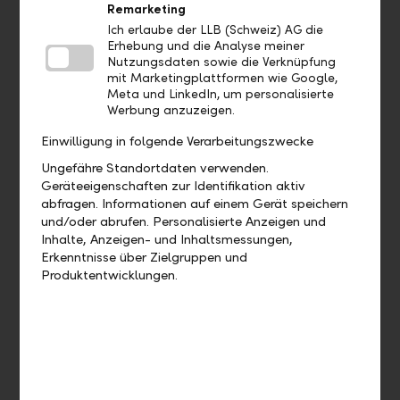
Remarketing
Aufträge
Ich erlaube der LLB (Schweiz) AG die
Erhebung und die Analyse meiner
Bis wann muss ich eine Zahlung
Nutzungsdaten sowie die Verknüpfung
mit Marketingplattformen wie Google,
freigeben, damit diese heute noch
Meta und LinkedIn, um personalisierte
verarbeitet wird?
Werbung anzuzeigen.
Einwilligung in folgende Verarbeitungszwecke
Wie kann ich eine bereits
ausgeführte Zahlung duplizieren?
Ungefähre Standortdaten verwenden.
Geräteeigenschaften zur Identifikation aktiv
abfragen. Informationen auf einem Gerät speichern
Wie kann ich eine offene Zahlung
und/oder abrufen. Personalisierte Anzeigen und
bearbeiten?
Inhalte, Anzeigen- und Inhaltsmessungen,
Erkenntnisse über Zielgruppen und
Öffnen Sie die zu bearbeitende Zahlung
Produktentwicklungen.
unter "Aufträge" > "Zahlungen". Klicken
Sie bei der Zahlung auf die drei Punkte.
Hier finden Sie die Funktion "Bearbeiten".