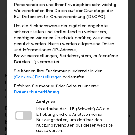
Personendaten und Ihrer Privatsphäre sehr wichtig.
Konten, Karten und Zahlungsverkehr
PDF
Wir verarbeiten Ihre Daten auf der Grundlage der
EU-Datenschutz-Grundverordnung (DSGVO).
Zinssätze gültig ab 1. April 2026
PDF
Um die Funktionsweise der digitalen Angebote
sicherzustellen und fortlaufend zu verbessern,
benötigen wir einen Überblick darüber, wie diese
Bedingungen für die Benützung der LLB
genutzt werden. Hierzu werden allgemeine Daten
Kundenkarte
PDF
und Informationen (IP-Adresse,
Browsereinstellungen, Betriebssystem, aufgerufene
Dateien …) verarbeitet.
Sie können Ihre Zustimmung jederzeit in den
Mit der LLB Kundenkarte stehen Ihnen ausgewählte
(Cookies-)Einstellungen
widerrufen.
Leistungen an allen LLB-Bancomaten auch
Erfahren Sie mehr auf der Seite zu unserer
ausserhalb der gewohnten Schalteröffnungszeiten
Datenschutzerklärung.
offen.
Analytics
Die LLB-Kundenkarte verschafft Ihnen
Ich erlaube der LLB (Schweiz) AG die
Erhebung und die Analyse meiner
Unabhängigkeit und Flexibilität im Alltag. Zusätzlich
Nutzungsdaten, um darüber das
besteht jederzeit die Möglichkeit der Abfrage vom
Nutzungsverhalten auf dieser Website
Kontostand an einem LLB-Bancomaten, damit Sie
auszuwerten.