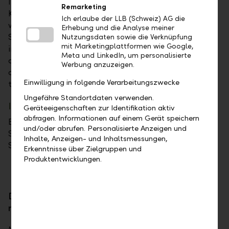
Ihre Finanzen immer im Überblick haben. Für
Remarketing
Kontoinhaber der LLB ist es ausserdem möglich, auf
Ich erlaube der LLB (Schweiz) AG die
weitere von ihrer Bank freigeschaltete Privat- und
Erhebung und die Analyse meiner
Sparkonten zuzugreifen. Damit können Bankkunden
Nutzungsdaten sowie die Verknüpfung
mit Marketingplattformen wie Google,
im Rahmen der bestehenden Konditionen jederzeit
Meta und LinkedIn, um personalisierte
auch von einem anderen Konto Bargeld beziehen
Werbung anzuzeigen.
oder im Bedarfsfall Überträge zwischen den Konten
Einwilligung in folgende Verarbeitungszwecke
tätigen.
Ungefähre Standortdaten verwenden.
Im Notfall
Geräteeigenschaften zur Identifikation aktiv
abfragen. Informationen auf einem Gerät speichern
Bei Verlust oder Diebstahl Ihrer Karte kontaktieren
und/oder abrufen. Personalisierte Anzeigen und
Sie in jedem Fall sofort: Tel. +41 (0)55 285 71 20 (24
Inhalte, Anzeigen- und Inhaltsmessungen,
Stunden).
Erkenntnisse über Zielgruppen und
Produktentwicklungen.
Die Karte, die für Kunden noch mehr möglich
macht