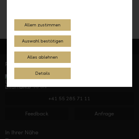
Jetzt Termin vereinbaren
Allem zustimmen
Auswahl bestätigen
Alles ablehnen
Persönlich für Sie da
Service Direkt
Details
Telefonisch erreichbar von Montag bis Freitag, 08.00
bis 17.30 Uhr
+41 55 285 71 11
Feedback
Anfrage
In Ihrer Nähe