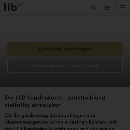
Alerts.Headline
M
Jederzeit eine Karte für transparente Kontoführung
und Bargeldbezug
LLB-Karte beantragen
Beratungstermin vereinbaren
Die LLB Kundenkarte - praktisch und
vielfältig einsetzbar
Ob Bargeldbezug, Saldoabfragen oder
Überweisungen zwischen einzelnen Konten - mit
der LLB Kundenkarte verbinden sich zahlreiche