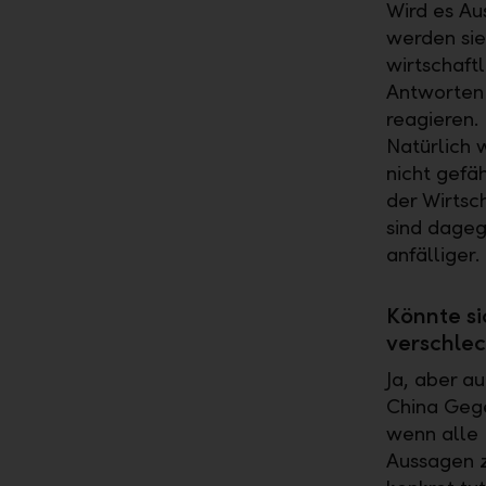
Wird es A
werden sie
wirtschaft
Antworten 
reagieren.
Natürlich 
nicht gefä
der Wirtsc
sind dageg
anfälliger.
Könnte si
verschle
Ja, aber a
China Gegen
wenn alle 
Aussagen z