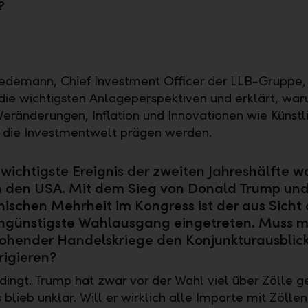
?
demann, Chief Investment Officer der LLB-Gruppe, 
n die wichtigsten Anlageperspektiven und erklärt, wa
 Veränderungen, Inflation und Innovationen wie Künstl
z die Investmentwelt prägen werden.
wichtigste Ereignis der zweiten Jahreshälfte w
 den USA. Mit dem Sieg von Donald Trump und
nischen Mehrheit im Kongress ist der aus Sicht 
ngünstigste Wahlausgang eingetreten. Muss 
ohender Handelskriege den Konjunkturausblic
rigieren?
dingt. Trump hat zwar vor der Wahl viel über Zölle g
 blieb unklar. Will er wirklich alle Importe mit Zöll