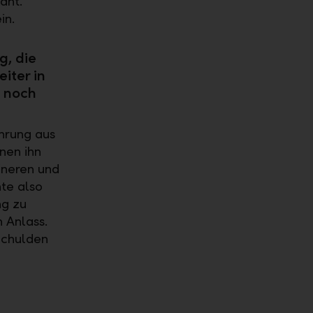
ant.
in.
, die
iter in
s noch
ährung aus
nen ihn
eineren und
nte also
ng zu
 Anlass.
Schulden