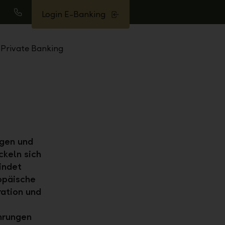
Login E-Banking
uche
Anrufen
Private Banking
ngen und
ckeln sich
indet
opäische
ation und
hrungen