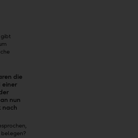
gibt
rum
iche
aren die
 einer
der
man nun
k nach
esprochen,
en belegen?