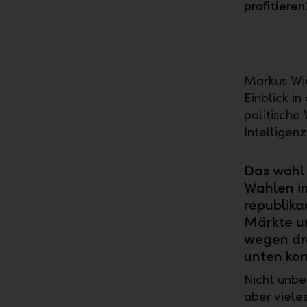
profitieren
Markus Wie
Einblick i
politische
Intelligen
Das wohl 
Wahlen in
republika
Märkte u
wegen dr
unten kor
Nicht unbe
aber vieles