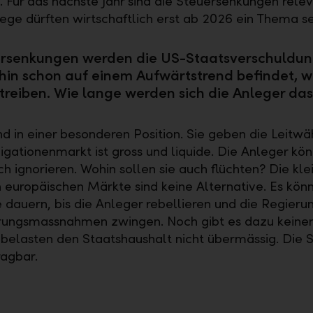
t. Für das nächste Jahr sind die Steuersenkungen relev
ege dürften wirtschaftlich erst ab 2026 ein Thema se
ersenkungen werden die US-Staatsverschuldung
hin schon auf einem Aufwärtstrend befindet, we
treiben. Wie lange werden sich die Anleger da
nd in einer besonderen Position. Sie geben die Leitw
ligationenmarkt ist gross und liquide. Die Anleger kön
ch ignorieren. Wohin sollen sie auch flüchten? Die kl
en europäischen Märkte sind keine Alternative. Es kön
 dauern, bis die Anleger rebellieren und die Regieru
rungsmassnahmen zwingen. Noch gibt es dazu keinen
 belasten den Staatshaushalt nicht übermässig. Die 
ragbar.