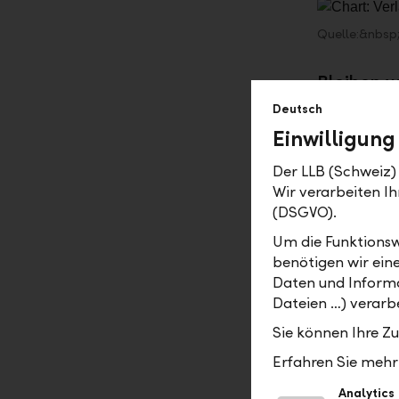
Quelle:&nbs
Bleiben w
Deutschla
Deutsch
Aufbruchs
Einwilligung
Ein Aufbru
Der LLB (Schweiz) 
wächst kaum
Wir verarbeiten 
offensicht
(DSGVO).
demografis
Um die Funktionsw
China, zu 
benötigen wir ein
unzureiche
Daten und Informa
Herausford
Dateien …) verarbe
Schuldenb
Sie können Ihre Z
Wirtschaft
Wachstumsa
Erfahren Sie mehr 
Analytics