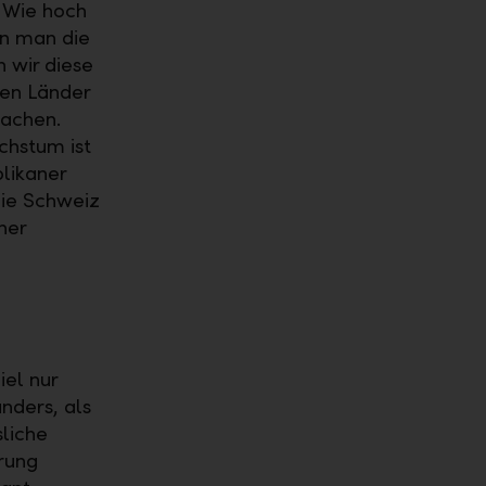
 Wie hoch
nn man die
 wir diese
nen Länder
machen.
chstum ist
likaner
die Schweiz
her
iel nur
anders, als
sliche
rung