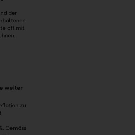
und der
erhaltenen
te oft mit
chnen.
te weiter
eflation zu
d
6 %. Gemäss