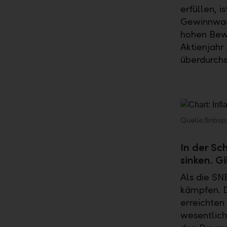
erfüllen, 
Gewinnwach
hohen Bewe
Aktienjahr
überdurchs
Quelle:&nbs
In der Sch
sinken. G
Als die SN
kämpfen. D
erreichten
wesentlich