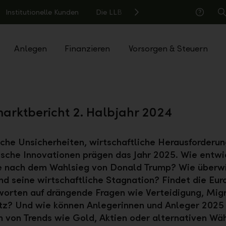
Institutionelle Kunden
Die LLB
S
Hilfe
Anlegen
Finanzieren
Vorsorgen & Steuern
arktbericht 2. Halbjahr 2024
che Unsicherheiten, wirtschaftliche Herausforderu
sche Innovationen prägen das Jahr 2025. Wie entwi
e nach dem Wahlsieg von Donald Trump? Wie überw
d seine wirtschaftliche Stagnation? Findet die Eur
orten auf drängende Fragen wie Verteidigung, Migr
tz? Und wie können Anlegerinnen und Anleger 2025
h von Trends wie Gold, Aktien oder alternativen Wä