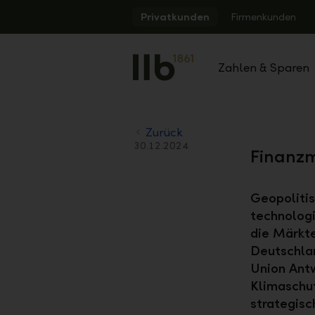
Alerts.Headline
Privatkunden
Firmenkunden
Zahlen & Sparen
Zurück
30.12.2024
Finanzm
Geopolitis
technologi
die Märkt
Deutschlan
Union Antw
Klimaschu
strategisc