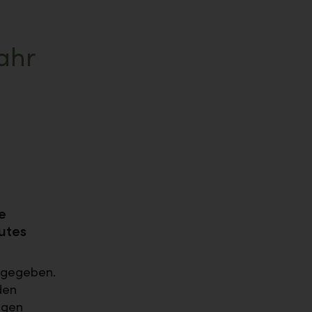
ahr
e
utes
h gegeben.
den
ngen