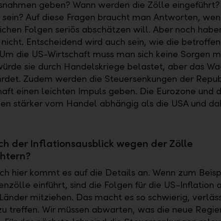
usnahmen geben? Wann werden die Zölle eingeführt?
 sein? Auf diese Fragen braucht man Antworten, we
lichen Folgen seriös abschätzen will. Aber noch haben
nicht. Entscheidend wird auch sein, wie die betroffe
 Um die US-Wirtschaft muss man sich keine Sorgen 
würde sie durch Handelskriege belastet, aber das Wa
hrdet. Zudem werden die Steuersenkungen der Repub
haft einen leichten Impuls geben. Die Eurozone und 
en stärker vom Handel abhängig als die USA und da
ch der Inflationsausblick wegen der Zölle
chtern?
uch hier kommt es auf die Details an. Wenn zum Beisp
zölle einführt, sind die Folgen für die US-Inflation 
Länder mitziehen. Das macht es so schwierig, verläs
u treffen. Wir müssen abwarten, was die neue Regie