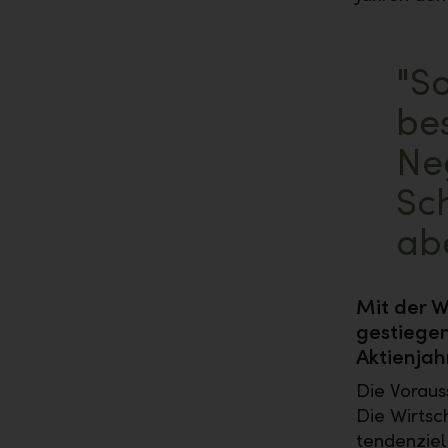
"S
bes
Ne
Sch
abe
Mit der W
gestiegen
Aktienjah
Die Voraus
Die Wirtsc
tendenzie