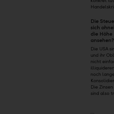
konkret tu
Handelskri
Die Steu
sich ohne
die Höhe 
ansehen?
Die USA si
und ihr Ob
nicht einfa
illiquider
noch lange
Konsolidie
Die Zinsen
sind also t