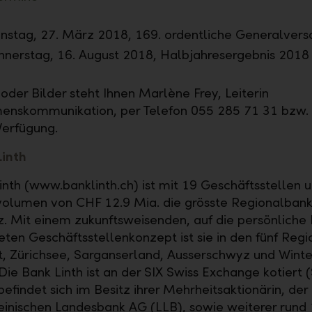
nstag, 27. März 2018, 169. ordentliche Generalve
nerstag, 16. August 2018, Halbjahresergebnis 2018
oder Bilder steht Ihnen Marlène Frey, Leiterin
enskommunikation, per Telefon 055 285 71 31 bzw.
Verfügung.
Linth
inth (www.banklinth.ch) ist mit 19 Geschäftsstellen 
olumen von CHF 12.9 Mia. die grösste Regionalbank
. Mit einem zukunftsweisenden, auf die persönliche
eten Geschäftsstellenkonzept ist sie in den fünf Reg
t, Zürichsee, Sarganserland, Ausserschwyz und Winte
 Die Bank Linth ist an der SIX Swiss Exchange kotiert
befindet sich im Besitz ihrer Mehrheitsaktionärin, der
einischen Landesbank AG (LLB), sowie weiterer rund