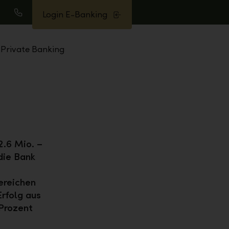
Login E-Banking
uche
Anrufen
Private Banking
2.6 Mio. –
die Bank
ereichen
Erfolg aus
Prozent