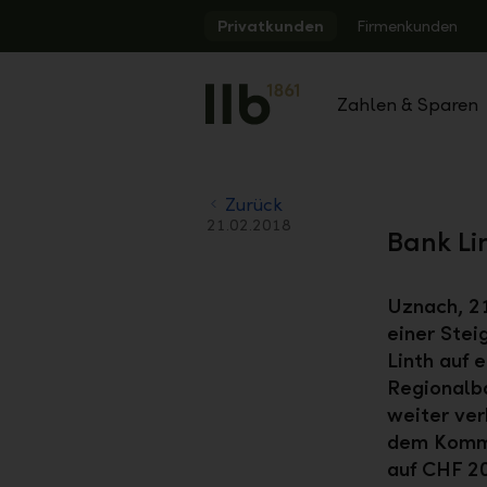
Alerts.Headline
Privatkunden
Firmenkunden
Zahlen & Sparen
Zurück
21.02.2018
Bank Li
Uznach, 21
einer Stei
Linth auf 
Regionalba
weiter ver
dem Kommi
auf CHF 20