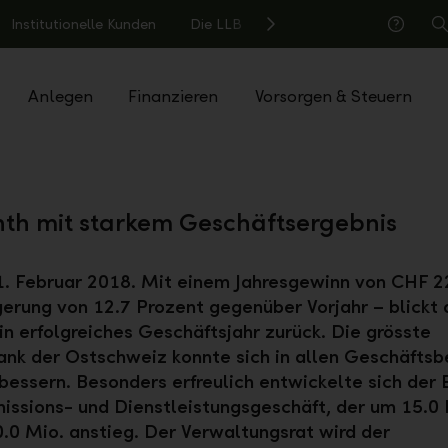
Institutionelle Kunden
Die LLB
S
Hilfe
Anlegen
Finanzieren
Vorsorgen & Steuern
nth mit starkem Geschäftsergebnis
. Februar 2018. Mit einem Jahresgewinn von CHF 2
gerung von 12.7 Prozent gegenüber Vorjahr – blickt 
ein erfolgreiches Geschäftsjahr zurück. Die grösste
nk der Ostschweiz konnte sich in allen Geschäftsb
bessern. Besonders erfreulich entwickelte sich der 
ssions- und Dienstleistungsgeschäft, der um 15.0 
.0 Mio. anstieg. Der Verwaltungsrat wird der