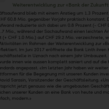
Weiterentwicklung zur «Bank der Zukunft
ftsaufwand blieb mit einem Anstieg um 1.3 Prozent
CHF 60.8 Mio. gegenüber Vorjahr praktisch konstant. 
fwand reduzierte sich dabei um 0.8 Prozent (- CHF 0
.7 Mio., während der Sachaufwand einen leichten A
t (+ CHF 1.0 Mio.) auf CHF 29.2 Mio. verzeichnete, w
Aktivitäten im Rahmen der Weiterentwicklung zur «B
flektiert. Im Juni 2017 eröffnete die Bank Linth ihren
schäftsstelle in Uznach nach einem Jahr Umbauzeit.
rde innen wie aussen komplett saniert und auf die 
dards angepasst. «Im letzten Jahr haben wir weiter 
ttformen für die Begegnung mit unseren Kunden inves
David Sarasin, Vorsitzender der Geschäftsleitung. «Un
tspricht jetzt genauso wie die umgebauten Geschäft
chen unserer Kunden an eine Bank von heute und m
nfach, modern.»