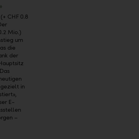
»
 (+ CHF 0.8
Der
.2 Mio.)
nstieg um
as die
ank der
 Hauptsitz
 Das
heutigen
gezielt in
tiert»,
ser E-
sstellen
orgen –