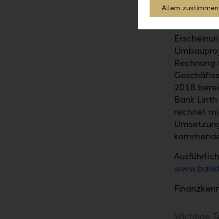
Die Bank L
Allem zustimmen
der Ostsch
Geschäfts
Erscheinun
Umbauproj
Rechnung t
Geschäftss
2018 berei
Bank Linth
rechnet mi
Umsetzung 
kommenden
Ausführlic
www.bankl
Finanzkenn
Wichtige T