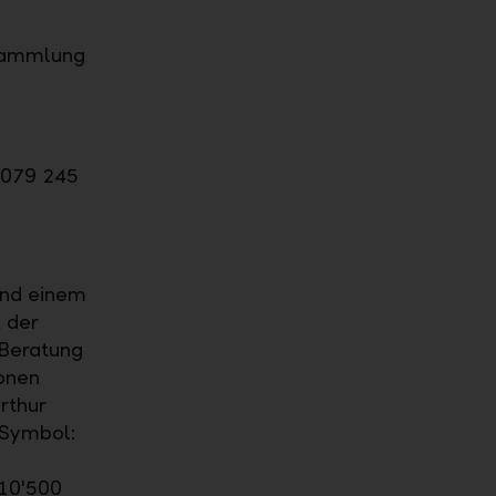
rsammlung
 079 245
und einem
 der
 Beratung
ionen
rthur
 (Symbol:
 10'500