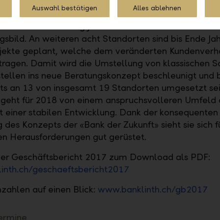
inth wird 2018 mit dem Standort Frauenfeld ihr Mark
Auswahl bestätigen
Alles ablehnen
weiz erweitern. In Siebnen zog das bestehende
stellen-Team Anfang Jahr in ein neues Gebäude mit
gsbild. An weiteren acht Standorten sind bis Ende Jah
ekte geplant, welche dem veränderten Kundenverh
ragen. Damit wird die Umstellung von klassischen S
tellen ins neue Beratungskonzept beschleunigt und 
ts an 13 von insgesamt 19 Standorten umgesetzt sei
 geht für 2018 von einem anspruchsvolleren Umfeld 
t einer stabilen Entwicklung. Dank der konsequenten
des Konzepts der «Bank der Zukunft» sieht sie sich fü
 Herausforderungen gut gerüstet.
her Geschäftsbericht 2017 zum Download als PDF:
inth.ch/geschaeftsbericht2017
zahlen auf einen Blick:
www.banklinth.ch/gb2017
ermine