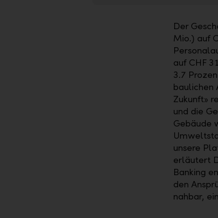
Der Geschä
Mio.) auf 
Personalau
auf CHF 31
3.7 Prozen
baulichen 
Zukunft» re
und die Ge
Gebäude wu
Umweltstan
unsere Pla
erläutert 
Banking en
den Ansprü
nahbar, ei