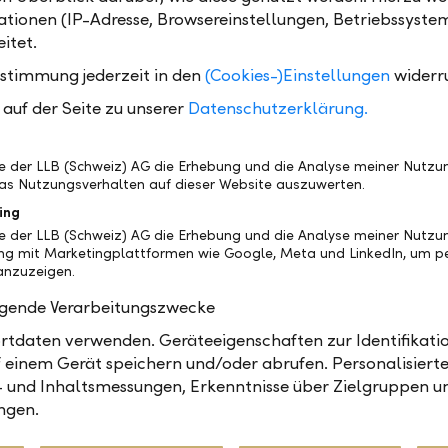
805 Mio. Die anrechenbaren Eigenmittel verstärkten
tionen (IP-Adresse, Browsereinstellungen, Betriebssyste
t (+ CHF 15.4 Mio.) auf CHF 462.1 Mio. Dies entspric
itet.
ldeckungsgrad von 153.6 Prozent (Vorjahr 157.3%).
ustimmung jederzeit in den
(Cookies-)Einstellungen
widerr
neralversammlung vom 27. März 2018 in Rapperswil
auf der Seite zu unserer
Datenschutzerklärung.
tungsrat eine gegenüber Vorjahr um CHF 1.00 erhöh
 von CHF 9.00 pro Namenaktie beantragen.
be der LLB (Schweiz) AG die Erhebung und die Analyse meiner Nutz
as Nutzungsverhalten auf dieser Website auszuwerten.
018
ing
gslage und das Zinsumfeld bleiben für unsere Bank
be der LLB (Schweiz) AG die Erhebung und die Analyse meiner Nutzu
ng mit Marketingplattformen wie Google, Meta und LinkedIn, um pe
ernd. Um langfristig nachhaltig zu wachsen, bauen w
nzuzeigen.
n Angebote weiter aus und werden gleichzeitig neu
olgende Verarbeitungszwecke
elder und Partnerschaften erschliessen», so der Präs
rats der Bank Linth, Ralph Siegl. «Agilität ist ein wic
tdaten verwenden. Geräteeigenschaften zur Identifikatio
svorteil – deshalb haben wir dieses Jahr eine flexib
 einem Gerät speichern und/oder abrufen. Personalisiert
onsstruktur eingeführt. Damit können wir rascher auf
- und Inhaltsmessungen, Erkenntnisse über Zielgruppen u
ngen.
icklungen und Kundenbedürfnisse eingehen.»