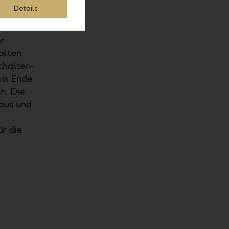
tgebiet in
Details
 modernem
r
alten
chalter-
bis Ende
n. Die
aus und
r die