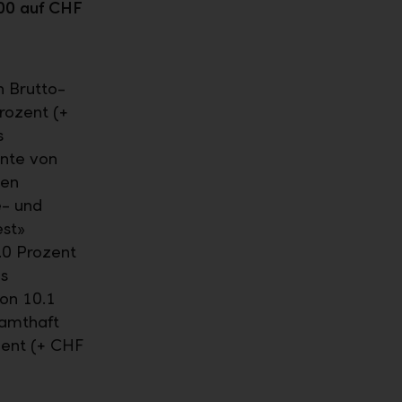
00 auf CHF
n Brutto-
rozent (+
s
nnte von
gen
e- und
st»
.0 Prozent
s
on 10.1
samthaft
zent (+ CHF