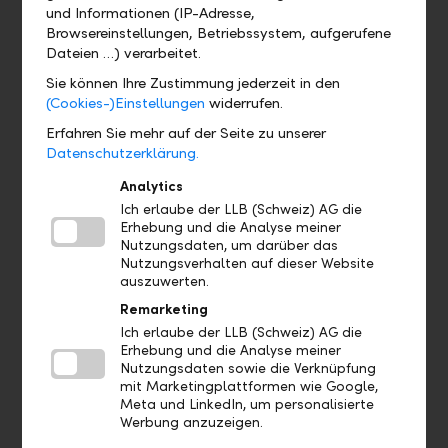
und Informationen (IP-Adresse,
Browsereinstellungen, Betriebssystem, aufgerufene
Dauerauftrag
Dateien …) verarbeitet.
Auch ein Dauerauftrag lässt sich ohne grossen Aufwand
Sie können Ihre Zustimmung jederzeit in den
einrichten. Damit leisten Sie regelmässige Zahlungen mit
(Cookies-)Einstellungen
widerrufen.
fixen Beträgen an den gleichen Empfänger – zum Beispiel
für Miete, Vorsorgebeiträge, Versicherungsprämien oder
Erfahren Sie mehr auf der Seite zu unserer
Kontoüberträge. Dabei bleiben Sie flexibel. Denn Ihr
Datenschutzerklärung.
Dauerauftrag lässt sich bis spätestens fünf Tage vor der
Analytics
nächsten Ausführung ändern oder widerrufen. Das geht
Ich erlaube der LLB (Schweiz) AG die
auch online und rund um die Uhr – mittels LLB Online
Erhebung und die Analyse meiner
Banking.
Nutzungsdaten, um darüber das
Nutzungsverhalten auf dieser Website
auszuwerten.
Remarketing
Lastschriftverfahren
Ich erlaube der LLB (Schweiz) AG die
Erhebung und die Analyse meiner
Eine weitere Möglichkeit für regelmässige Zahlungen ist
Nutzungsdaten sowie die Verknüpfung
das Lastschriftverfahren (LSV). Hierbei wird die Zahlung
mit Marketingplattformen wie Google,
durch den Empfänger ausgelöst, der Ihnen als
Meta und LinkedIn, um personalisierte
Rechnungssteller auch das entsprechende Formular zur
Werbung anzuzeigen.
Verfügung stellt. Mit Ihrer unterzeichneten Ermächtigung