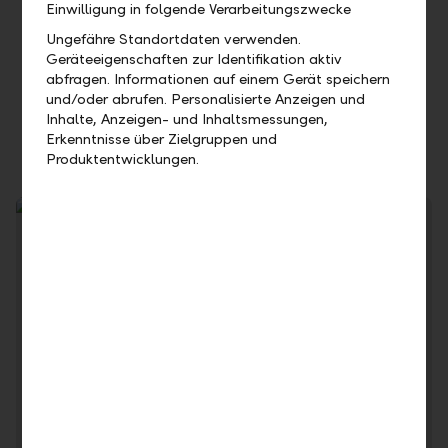
werden die Beträge dann automatisch Ihrem Konto
Einwilligung in folgende Verarbeitungszwecke
fristgerecht belastet. Diese Lösung bietet sich
Ungefähre Standortdaten verwenden.
beispielsweise für Krankenkassenbeiträge oder
Geräteeigenschaften zur Identifikation aktiv
Telefonrechnungen an.
abfragen. Informationen auf einem Gerät speichern
und/oder abrufen. Personalisierte Anzeigen und
Inhalte, Anzeigen- und Inhaltsmessungen,
Erkenntnisse über Zielgruppen und
Produktentwicklungen.
Haben Sie schon ein Zahlungskonto bei uns? Erfassen Sie
über unser Online oder Mobile Banking bequem neue
Zahlungen.