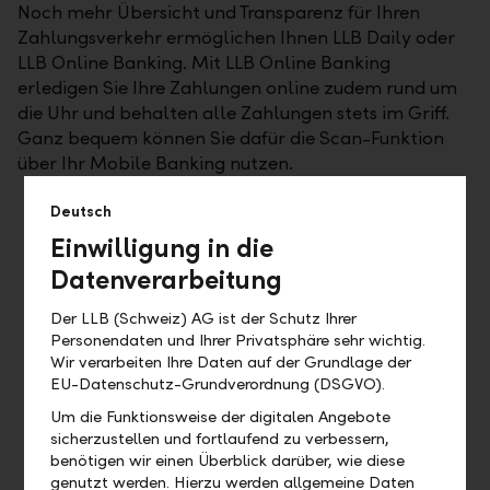
Noch mehr Übersicht und Transparenz für Ihren
Zahlungsverkehr ermöglichen Ihnen LLB Daily oder
LLB Online Banking. Mit LLB Online Banking
erledigen Sie Ihre Zahlungen online zudem rund um
die Uhr und behalten alle Zahlungen stets im Griff.
Ganz bequem können Sie dafür die Scan-Funktion
über Ihr Mobile Banking nutzen.
Deutsch
Einwilligung in die
Blitz-Zahlungsauftrag
Datenverarbeitung
Möchten Sie Zahlungen mittels Auftragsbeleg
Der LLB (Schweiz) AG ist der Schutz Ihrer
unkompliziert und rasch auslösen, steht Ihnen der Blitz-
Personendaten und Ihrer Privatsphäre sehr wichtig.
Zahlungsauftrag zur Verfügung. Dabei können Sie mit nur
Wir verarbeiten Ihre Daten auf der Grundlage der
einem Formular auch mehrere Zahlungen in Auftrag geben.
EU-Datenschutz-Grundverordnung (DSGVO).
Füllen Sie dafür einfach die vier Zahlungsfelder (Anzahl
Einzahlungsscheine, Zahlbelege, Totalbetrag, Auftrags-
Um die Funktionsweise der digitalen Angebote
und Ausführungsdatum) auf dem Blitz-Zahlungsauftrag
sicherzustellen und fortlaufend zu verbessern,
aus und senden alles inklusive Einzahlungsscheinen oder
benötigen wir einen Überblick darüber, wie diese
Zahlbelegen unterschrieben an uns zurück.
genutzt werden. Hierzu werden allgemeine Daten