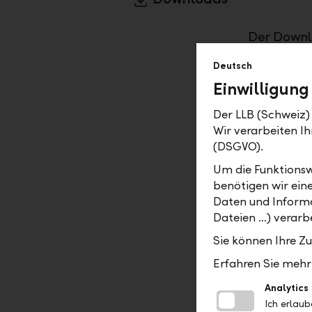
Der Downlo
angeboten
Deutsch
Einwilligung
Technisch
Der LLB (Schweiz) 
Für Konto
Wir verarbeiten 
Managemen
(DSGVO).
Kontoauszü
Um die Funktionsw
benötigen wir ein
Daten und Informa
Die neue
Dateien …) verarbe
camt.052: 
Sie können Ihre Z
(Vormerkp
Erfahren Sie mehr 
camt.053: 
Analytics
gebuchte 
Ich erlau