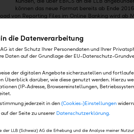
Kunden, die über EBICS an die LLB angebunden
können das neue Format bereits ab Ende 2016
ad von Reporting Files im Online Banking wird ab 
.
 in die Datenverarbeitung
e Information
AG ist der Schutz Ihrer Personendaten und Ihrer Privatsph
auszüge (MT940 / MT942) werden so genannte Cash
Ihre Daten auf der Grundlage der EU-Datenschutz-Grundv
t Meldungen (camt) verwendet.
ge im SWIFT- oder PDF-Format sind weiterhin verfü
eise der digitalen Angebote sicherzustellen und fortlaufe
en Überblick darüber, wie diese genutzt werden. Hierzu w
tionen (IP-Adresse, Browsereinstellungen, Betriebssyste
n ISO-20022-Meldungen im Überblick
itet.
beinhaltet den Abruf von untertägigen Kontoumsätz
ustimmung jederzeit in den
(Cookies-)Einstellungen
widerr
osten)
auf der Seite zu unserer
Datenschutzerklärung.
ersetzt die bisherige MT940- und MT950-Datei (bei
Kontoauszüge)
be der LLB (Schweiz) AG die Erhebung und die Analyse meiner Nutz