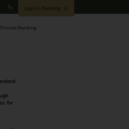
Login E-Banking
uche
Anrufen
Private Banking
andard
ough
ss Ihr