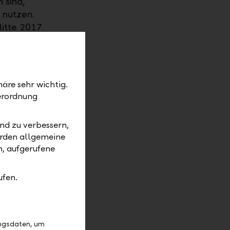
 sind,
 nutzen.
Mitte 2017
äre sehr wichtig.
erordnung
gbar.
nd zu verbessern,
erden allgemeine
m, aufgerufene
en
ufen.
nhaltet
ungsdaten, um