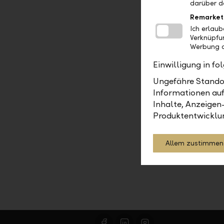
darüber d
camt.054: 
Remarket
gebuchten
Ich erlau
bei der Ba
Verknüpfu
Werbung a
Einwilligung in f
Ungefähre Standor
Zahlungs
Informationen auf
Inhalte, Anzeigen
Produktentwicklu
Allem zustimmen