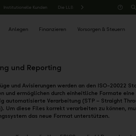
Institutionelle Kunden
Die LLB
S
Hilfe
Anlegen
Finanzieren
Vorsorgen & Steuern
ung und Reporting
üge und Avisierungen werden an den ISO-20022 St
n und ermöglichen durch einheitliche Formate eine
g automatisierte Verarbeitung (STP – Straight Thr
). Um diese Files korrekt verarbeiten zu können, mu
ngssystem das neue Format unterstützen.