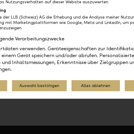
as Nutzungsverhalten auf dieser Website auszuwerten.
ersetzt die bisherige MT942-Datei (beinhaltet Detai
ing
 Zahlungen, wenn Sammelzahlungen mit mehreren P
be der LLB (Schweiz) AG die Erhebung und die Analyse meiner Nutzu
nk eingereicht wurden.)
ng mit Marketingplattformen wie Google, Meta und LinkedIn, um pe
nzuzeigen.
olgende Verarbeitungszwecke
tdaten verwenden. Geräteeigenschaften zur Identifikatio
verkehr
 einem Gerät speichern und/oder abrufen. Personalisiert
- und Inhaltsmessungen, Erkenntnisse über Zielgruppen u
ngen.
Teilen
Drucken
Auswahl bestätigen
Alles ablehnen