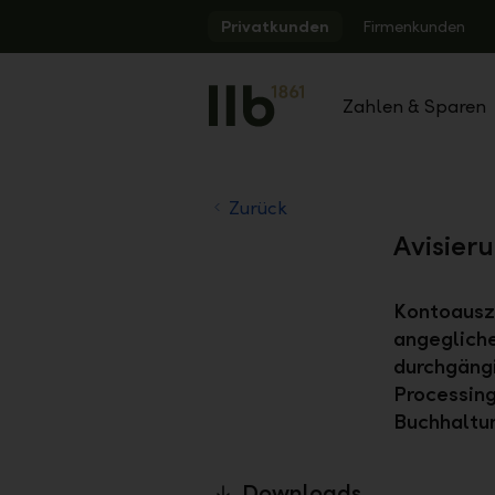
Alerts.Headline
Privatkunden
Firmenkunden
Zahlen & Sparen
Zurück
Avisier
Kontoausz
angegliche
durchgängi
Processing
Buchhaltu
Downloads