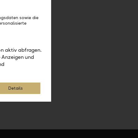
ls zu nicht
ositionen
ngsdaten sowie die
rsonalisierte
n aktiv abfragen.
e Anzeigen und
nd
Details