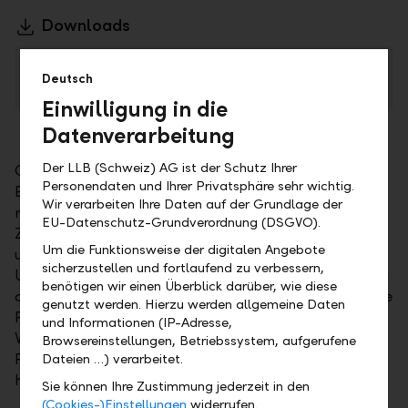
Downloads
LLB-Gruppe ist Europas beste Fondsanbieterin
Deutsch
PDF
Einwilligung in die
Datenverarbeitung
Der LLB (Schweiz) AG ist der Schutz Ihrer
Grundlage der Prämierung ist nicht die kurzfristige
Personendaten und Ihrer Privatsphäre sehr wichtig.
Entwicklung einzelner Spitzenjahre, sondern die
Wir verarbeiten Ihre Daten auf der Grundlage der
risikoadjustierte Wertentwicklung über einen
EU-Datenschutz-Grundverordnung (DSGVO).
Zeitraum von drei Jahren. Dadurch werden
Um die Funktionsweise der digitalen Angebote
unterschiedliche Marktphasen berücksichtigt. Im
sicherzustellen und fortlaufend zu verbessern,
Unterschied zu Einzelratings steht bei LSEG Lipper in
benötigen wir einen Überblick darüber, wie diese
der Kategorie "Small Group Overall Europe" nicht die
genutzt werden. Hierzu werden allgemeine Daten
Performance eines einzelnen Produkts im
und Informationen (IP-Adresse,
Vordergrund, sondern die Gesamtleistung einer
Browsereinstellungen, Betriebssystem, aufgerufene
Fondsgesellschaft über mehrere Anlageklassen
Dateien …) verarbeitet.
hinweg.
Sie können Ihre Zustimmung jederzeit in den
(Cookies-)Einstellungen
widerrufen.