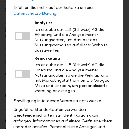
Mit mehr als 50 eigenen Fonds deckt die LLB-Gruppe
Erfahren Sie mehr auf der Seite zu unserer
die Anlageklassen Aktien, Anleihen und Mischfonds
Datenschutzerklärung.
umfassend ab. Der erneute europäische Gesamtsieg
unterstreicht die konstante Wertentwicklung der
Analytics
gesamten Fondspalette im Bewertungszeitraum und
Ich erlaube der LLB (Schweiz) AG die
Erhebung und die Analyse meiner
bestätigt die langfristige Ausrichtung der
Nutzungsdaten, um darüber das
Investmentstrategie. Markus Wiedemann, Chief
Nutzungsverhalten auf dieser Website
Investment Officer der LLB-Gruppe, betont:
auszuwerten.
"Langfristiger Anlageerfolg ruht nicht auf einzelnen
Remarketing
Titeln, sondern einem klar definierten
Ich erlaube der LLB (Schweiz) AG die
Investmentprozess, der über verschiedene
Erhebung und die Analyse meiner
Marktzyklen hinweg belastbar bleibt. Entscheidend
Nutzungsdaten sowie die Verknüpfung
mit Marketingplattformen wie Google,
ist eine konsequente Steuerung von Risiken bei
Meta und LinkedIn, um personalisierte
gleichzeitiger Nutzung struktureller Chancen. Diese
Werbung anzuzeigen.
erneute Auszeichnung zeigt, dass unser Ansatz auch
Einwilligung in folgende Verarbeitungszwecke
in einem anspruchsvollen Wettbewerbsumfeld
überzeugt."
Ungefähre Standortdaten verwenden.
Geräteeigenschaften zur Identifikation aktiv
Weitere Auszeichnungen im deutschen Markt
abfragen. Informationen auf einem Gerät speichern
und/oder abrufen. Personalisierte Anzeigen und