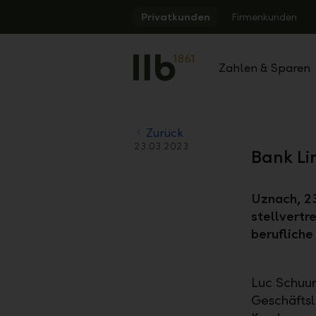
Alerts.Headline
Privatkunden
Firmenkunden
Zahlen & Sparen
Zurück
23.03.2023
Bank Li
Uznach, 23
stellvertr
beruflich
Luc Schuur
Geschäftsle