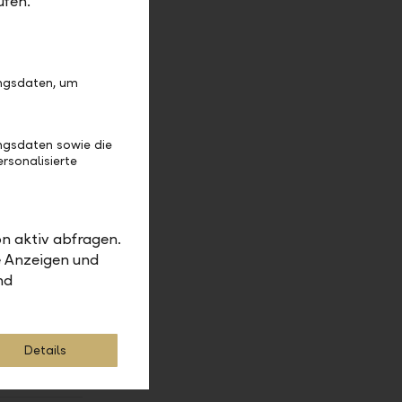
ufen.
ions
ungsdaten, um
ngsdaten sowie die
inem
rsonalisierte
 der
 Beratung
gionen
n aktiv abfragen.
ur und
e Anzeigen und
nd
Details