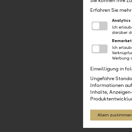
Sie können Ihre Z
Bei Fragen
Erfahren Sie mehr 
Manager, 
Analytics
kommunika
Ich erlau
darüber d
Zur Bank 
Remarket
Ich erlau
Die Bank L
Verknüpfu
Geschäftsv
Werbung a
Ostschweiz
Einwilligung in f
ausgericht
Ungefähre Standor
Linthgebie
Informationen auf
Thurgau ve
Inhalte, Anzeigen
Liechtenst
Produktentwicklu
Allem zustimmen