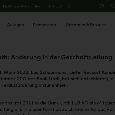
Institutionelle Kunden
Die LLB
S
Hilfe
Anlegen
Finanzieren
Vorsorgen & Steuern
nth: Änderung in der Geschäftsleitung
. März 2023. Luc Schuurmans, Leiter Ressort Kund
etender CEO der Bank Linth, hat sich entschieden, e
e Herausforderung anzunehmen.
mans trat 2011 in die Bank Linth LLB AG als Mitglied
itung ein. In dieser Funktion zeichnete er für das Res