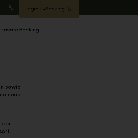
Login E-Banking
uche
Anrufen
Private Banking
en sowie
ine neue
 der
sort