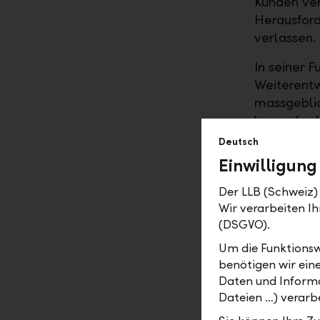
Kunden ver
Herausford
verlassen.
In seiner 
Weiterentw
massgeblic
herausfor
geopolitis
Deutsch
Märkten ha
Einwilligung
Vertrauen 
Der LLB (Schweiz) 
Der Verwal
Wir verarbeiten 
Schuurmans
(DSGVO).
Verwaltung
Um die Funktionsw
engagierte
benötigen wir ein
Vertriebsb
Daten und Informa
Einsatz in
Dateien …) verarbe
Beste.» Üb