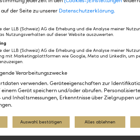
ustimmung jederzeit in den
(Cookies-)Einstellungen
widerr
 wenden Sie sich bitte an Cornelia Zeh, Communicat
auf der Seite zu unserer
Datenschutzerklärung.
Telefon 055 285 71 31 oder E-Mail
tion@banklinth.ch.
be der LLB (Schweiz) AG die Erhebung und die Analyse meiner Nutz
as Nutzungsverhalten auf dieser Website auszuwerten.
Linth
ing
be der LLB (Schweiz) AG die Erhebung und die Analyse meiner Nutzu
inth (www.banklinth.ch) ist mit 17 Standorten und e
ng mit Marketingplattformen wie Google, Meta und LinkedIn, um pe
olumen von CHF 14.0 Mia. die grösste Regionalbank
nzuzeigen.
. Mit einem zukunftsweisenden, auf die persönliche
olgende Verarbeitungszwecke
eten Geschäftsstellenkonzept ist sie in den sechs Re
tdaten verwenden. Geräteeigenschaften zur Identifikatio
t, Zürichsee, Ausserschwyz, Sarganserland, Winterth
 einem Gerät speichern und/oder abrufen. Personalisiert
rtreten. Die Bank Linth befindet sich im Besitz der
- und Inhaltsmessungen, Erkenntnisse über Zielgruppen u
einischen Landesbank AG (LLB).
ngen.
Auswahl bestätigen
Alles ablehnen