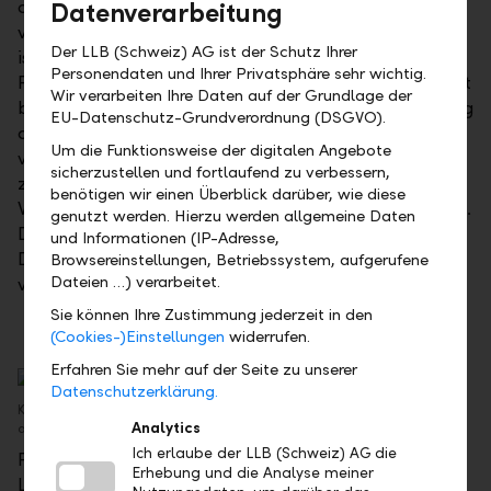
drei Monate, die Eröffnung ist für Mai 2018
Datenverarbeitung
vorgesehen. Die Rekrutierung neuer Mitarbeitender
Der LLB (Schweiz) AG ist der Schutz Ihrer
ist nahezu abgeschlossen. «Wir freuen uns, bald in
Personendaten und Ihrer Privatsphäre sehr wichtig.
Frauenfeld präsent zu sein. An unserem Kontaktpunkt
Wir verarbeiten Ihre Daten auf der Grundlage der
bieten wir unsere Dienstleistungen nach Vereinbarung
EU-Datenschutz-Grundverordnung (DSGVO).
an, beraten unsere Kunden aber auch unabhängig
Um die Funktionsweise der digitalen Angebote
von Zeit und Ort bei ihnen im Unternehmen oder
sicherzustellen und fortlaufend zu verbessern,
zuhause», erklärt Luigi Simione, Regionenleiter
benötigen wir einen Überblick darüber, wie diese
Winterthur, das Konzept der Bank Linth in Frauenfeld.
genutzt werden. Hierzu werden allgemeine Daten
Die Gestaltung des Innenraums orientiert sich am
und Informationen (IP-Adresse,
Design der Geschäftsstellen in Sargans und Uznach
Browsereinstellungen, Betriebssystem, aufgerufene
Dateien …) verarbeitet.
von der Innenarchitektin Marianne Daepp.
Sie können Ihre Zustimmung jederzeit in den
(Cookies-)Einstellungen
widerrufen.
Erfahren Sie mehr auf der Seite zu unserer
Datenschutzerklärung.
Kontaktpunkt Frauenfeld: So soll der neue Standort der Bank Linth
Analytics
aussehen. (Rendering: Marianne Daepp Innenarchitektur, Uster)
Ich erlaube der LLB (Schweiz) AG die
Für Fragen oder Bilder steht Ihnen Marlène Frey,
Erhebung und die Analyse meiner
Leiterin Unternehmenskommunikation, per Telefon