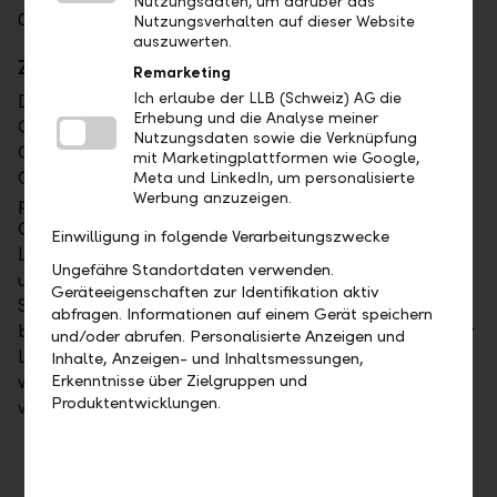
Nutzungsdaten, um darüber das
055 285 71 31 bzw. 079 245 24 10 zur Verfügung.
Nutzungsverhalten auf dieser Website
auszuwerten.
Zur Bank Linth
Remarketing
Ich erlaube der LLB (Schweiz) AG die
Die Bank Linth (www.banklinth.ch) ist mit 19
Erhebung und die Analyse meiner
Geschäftsstellen und einem Geschäftsvolumen von
Nutzungsdaten sowie die Verknüpfung
CHF 12.6 Mia. die grösste Regionalbank der
mit Marketingplattformen wie Google,
Ostschweiz. Mit einem zukunftsweisenden, auf die
Meta und LinkedIn, um personalisierte
Werbung anzuzeigen.
persönliche Beratung ausgerichteten
Geschäftsstellenkonzept ist sie in den fünf Regionen
Einwilligung in folgende Verarbeitungszwecke
Linthgebiet, Zürichsee, Sarganserland, Ausserschwyz
Ungefähre Standortdaten verwenden.
und Winterthur vertreten. Die Bank Linth ist an der
Geräteeigenschaften zur Identifikation aktiv
SIX Swiss Exchange kotiert (Symbol: LINN). Sie
abfragen. Informationen auf einem Gerät speichern
befindet sich im Besitz ihrer Mehrheitsaktionärin, der
und/oder abrufen. Personalisierte Anzeigen und
Liechtensteinischen Landesbank AG (LLB), sowie
Inhalte, Anzeigen- und Inhaltsmessungen,
Erkenntnisse über Zielgruppen und
weiterer rund 10'500 überwiegend in der Region
Produktentwicklungen.
wohnhafter Aktionäre.