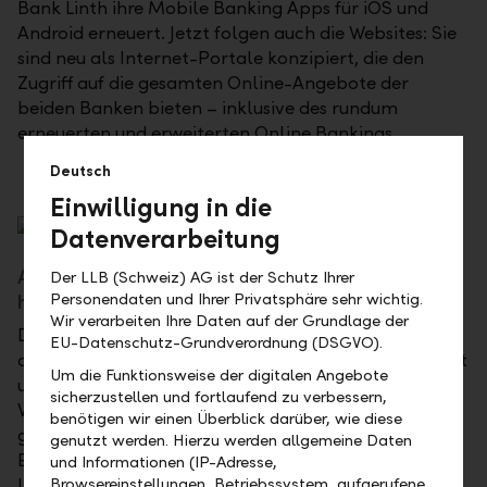
Bank Linth ihre Mobile Banking Apps für iOS und
Android erneuert. Jetzt folgen auch die Websites: Sie
sind neu als Internet-Portale konzipiert, die den
Zugriff auf die gesamten Online-Angebote der
beiden Banken bieten – inklusive des rundum
erneuerten und erweiterten Online Bankings.
Deutsch
Einwilligung in die
Datenverarbeitung
Alles aus einem Guss – über alle Plattformen
Der LLB (Schweiz) AG ist der Schutz Ihrer
hinweg
Personendaten und Ihrer Privatsphäre sehr wichtig.
Wir verarbeiten Ihre Daten auf der Grundlage der
Die LLB-Gruppe hat die Technologie, das Design und
EU-Datenschutz-Grundverordnung (DSGVO).
die Inhalte ihrer Websites von Grund auf überarbeitet
Um die Funktionsweise der digitalen Angebote
und das Online Banking nahtlos integriert. Die
sicherzustellen und fortlaufend zu verbessern,
Webseiten sind grosszügig und leserfreundlich
benötigen wir einen Überblick darüber, wie diese
gestaltet. Die Umsetzung folgt den neusten
genutzt werden. Hierzu werden allgemeine Daten
Erkenntnissen der Nutzerführung.
und Informationen (IP-Adresse,
Informationselemente und Transaktionsfunktionen
Browsereinstellungen, Betriebssystem, aufgerufene