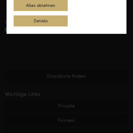
Feedback
Anfrage
Alles ablehnen
In Ihrer Nähe
Details
Standorte finden
Wichtige Links
Private
Firmen