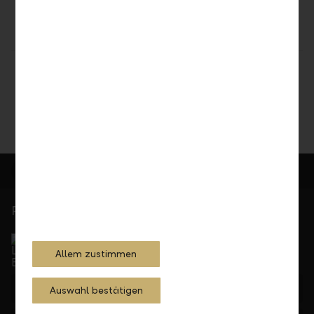
Teilen
Drucken
Persönlich für Sie da
Service Direkt
Telefonisch erreichbar von Montag bis Freitag, 08.00
Allem zustimmen
bis 17.30 Uhr
+41 55 285 71 11
Auswahl bestätigen