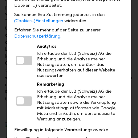
Dateien …) verarbeitet.
präsentieren sich aus einem Guss, unabhängig von
verwendeten Geräten und Betriebssystemen.
Sie können Ihre Zustimmung jederzeit in den
"Dadurch ergibt sich ein einheitliches Kundenerlebnis
(Cookies-)Einstellungen
widerrufen.
über alle unsere Online-Plattformen hinweg – von
Erfahren Sie mehr auf der Seite zu unserer
den Websites über das Online und Mobile Banking,
Datenschutzerklärung.
das Intermediär-Angebot LLB Xpert Views bis hin zu
Analytics
LLB Quotes und zum LLB-Online-Geschäftsbericht",
Ich erlaube der LLB (Schweiz) AG die
kommentiert Kurt Mäder, Group Chief Operating
Erhebung und die Analyse meiner
Officer der LLB-Gruppe. Er ergänzt: "Inhaltlich,
Nutzungsdaten, um darüber das
technisch und formal bieten wir unseren Kunden
Nutzungsverhalten auf dieser Website
auszuwerten.
wegweisende Lösungen. Sie bilden die Grundlage, um
unsere digitalen Dienstleistungen konsequent auf die
Remarketing
Kundenbedürfnisse auszurichten und die
Ich erlaube der LLB (Schweiz) AG die
Erhebung und die Analyse meiner
Geschäftsprozesse durchgängig zu optimieren."
Nutzungsdaten sowie die Verknüpfung
mit Marketingplattformen wie Google,
Meta und LinkedIn, um personalisierte
Werbung anzuzeigen.
Einwilligung in folgende Verarbeitungszwecke